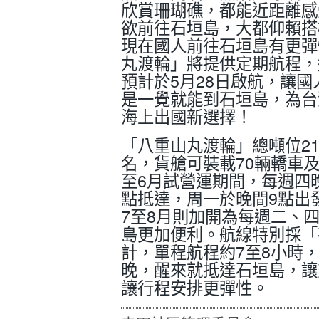
欣賞珊瑚礁，都能近距離感
欲前往石垣島，大都仰賴搭
現在國人前往石垣島有更彈
丸渡輪」將提供定期航程，
預計於5月28日啟航，讓
是一覺就能到石垣島，為台
海上出國新選擇！
「八重山丸渡輪」總噸位21,
名，貨艙可裝載70輛轎車及
至6月試營運期間，每週四
點抵達，周一於晚間9點出
7至8月則加開為每週二、
島更加便利。航線特別採「
計，單程航程約7至8小時
晚，醒來就抵達石垣島，讓
讓行程安排更彈性。