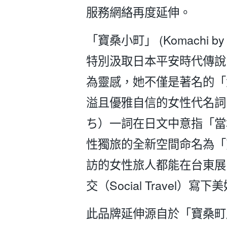
服務網絡再度延伸。
「寶桑小町」 (Komachi by 
特別汲取日本平安時代傳說
為靈感，她不僅是著名的「
溢且優雅自信的女性代名詞
ち）一詞在日文中意指「當
性獨旅的全新空間命名為「
訪的女性旅人都能在台東展
交（Social Travel）
此品牌延伸源自於「寶桑町屋 M