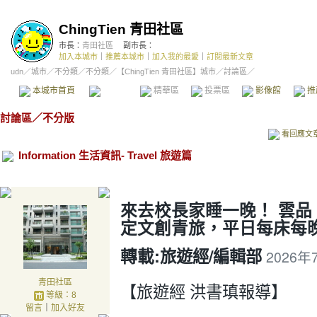
ChingTien 青田社區
市長：
青田社區
副市長：
加入本城市
｜
推薦本城市
｜
加入我的最愛
｜
訂閱最新文章
udn
／
城市
／
不分類
／
不分類
／
【ChingTien 青田社區】城市
／討論區／
本城市首頁
討論區
精華區
投票區
影像館
推
討論區
／
不分版
看回應文
Information 生活資訊- Travel 旅遊篇
來去校長家睡一晚！ 雲
定文創青旅，平日每床每晚
轉載:
旅遊經/編輯部
2026年
青田社區
【旅遊經 洪書瑱報導】
等級：8
留言
｜
加入好友