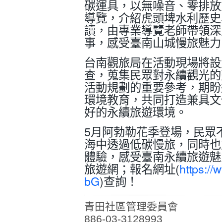
碳運具，以無噪音、零排放
導覽，介紹虎頭埤水利歷史
讀，由專業導覽老師帶領深
事，感受臺南山城慢旅魅力
台南觀旅局在活動現場將設
查，蒐集民眾對永續觀光的
活動規劃的重要參考，期盼
環境教育，共同打造兼具文
好的永續旅遊環境。
5月阿勃勒花季登場，民眾
海中透過低碳慢旅，同時也
體驗，感受臺南永續旅遊魅
旅遊網；報名網址(
https:/
bG
)查詢！
青田社區管理委員會
886-03-3128993