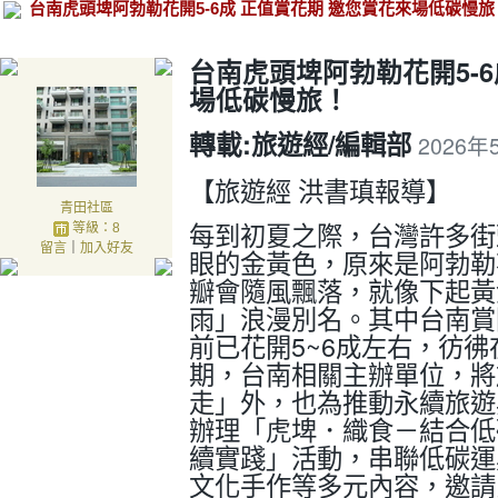
台南虎頭埤阿勃勒花開5-6成 正值賞花期 邀您賞花來場低碳慢旅
台南虎頭埤阿勃勒花開5-6
場低碳慢旅！
轉載:
旅遊經/編輯部
2026年
【旅遊經 洪書瑱報導】
青田社區
每到初夏之際，台灣許多街
等級：8
留言
｜
加入好友
眼的金黃色，原來是阿勃勒
瓣會隨風飄落，就像下起黃
雨」浪漫別名。其中台南賞
前已花開5~6成左右，彷
期，台南相關主辦單位，將
走」外，也為推動永續旅遊
辦理「虎埤．織食－結合低
續實踐」活動，串聯低碳運
文化手作等多元內容，邀請