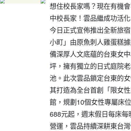
想住校長家嗎？現在有機會
中校長家！雲品繼成功活化
今日正式宣佈推出全新旅宿
小町」由原魚刺人雞蛋糕據
備深厚人文底蘊的台東女中
坪，擁有獨立的日式庭院老
池。此次雲品鎖定台東的女
其打造為全台首創「限女性
館，規劃10個女性專屬床
688元起，週末假日每床每
營運，雲品持續深耕東台灣