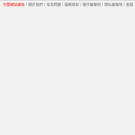
刊登網站廣告
︱
關於我們
︱
常見問題
︱
服務條款
︱
著作權聲明
︱
隱私權聲明
︱
客服