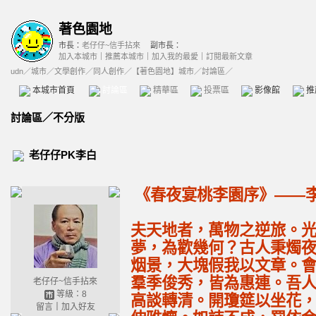
著色園地
市長：
老仔仔~信手拈來
副市長：
加入本城市
｜
推薦本城市
｜
加入我的最愛
｜
訂閱最新文章
udn
／
城市
／
文學創作
／
同人創作
／
【著色園地】城市
／討論區／
本城市首頁
討論區
精華區
投票區
影像館
推
討論區
／
不分版
老仔仔PK李白
《春夜宴桃李園序》——
夫天地者，萬物之逆旅。
夢，為歡幾何？古人秉燭
烟景，大塊假我以文章。
羣季俊秀，皆為惠連。吾
老仔仔~信手拈來
等級：8
高談轉清。開瓊筵以坐花
留言
｜
加入好友