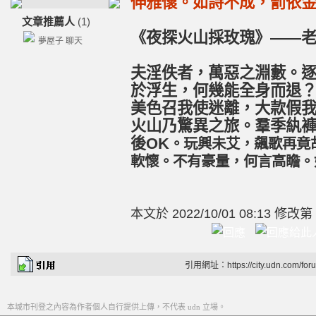
伸雅懷。如詩不成，罰依
文章推薦人
(1)
《夜探火山採玫瑰》——
夢屋子 聊天
夫淫佚者，萬惡之淵藪。
於浮生，何幾能全身而退
美色召我使迷離，大款假
火山乃驚異之旅。羣季紈
後OK
。玩興未艾，飆歌再竟
軟懷。不有豪量，何言高瞻。
本文於
2022/10/01 08:13 修改第
引用網址：https://city.udn.com/for
本城市刊登之內容為作者個人自行提供上傳，不代表 udn 立場。