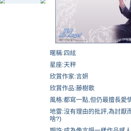
暱稱:四絃
星座:天秤
欣賞作家:言妍
欣賞作品:藤樹歌
風格:都寫一點,但仍最擅長愛
地雷:沒有理由的批評,為討厭
啥?)
期許:成為像言妍一樣作品感