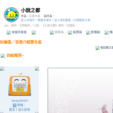
小說之都
市長：
幻夜大叔
副市長：
加入本城市
｜
推薦本城市
｜
加入我的最愛
｜
訂閱最新文章
udn
／
城市
／
文學創作
／
小說
／
【小說之都】城市
／討論區／
本城市首頁
討論區
精華區
投票區
影像館
推
討論區
／
自我介紹簽名板
看回應文
四絃報到~
jacqueline4
等級：
留言
｜
加入好友