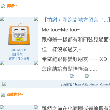
嗨嗨~~
【拍謝，剛跑錯地方留言了...
Me too~Me too~
跟柳爺一樣都有和四弦見過面~
但一樣沒聊過天~
qq1122344
等級：
希望能跟你變好朋友~~~~XD
留言
｜
加入好友
怎麼結論有點怪怪滴......
引用網址：https://city.udn.com/forum
四絃你好~
雖然之前在小圈圈或是論壇有