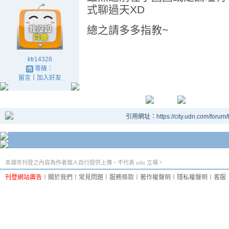
式聊過天XD
總之請多多指教~
ktr14328
等級：
留言
｜
加入好友
引用網址：https://city.udn.com/forum
本城市刊登之內容為作者個人自行提供上傳，不代表 udn 立場。
刊登網站廣告
︱
關於我們
︱
常見問題
︱
服務條款
︱
著作權聲明
︱
隱私權聲明
︱
客服