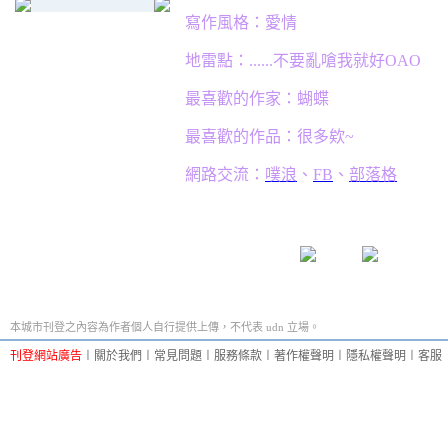
寫作風格：愛情
地雷點：......不要亂嗆我就好OAO
最喜歡的作家：蝴蝶
最喜歡的作品：很多欸~
網路交流：
噗浪
、
FB
、
部落格
本城市刊登之內容為作者個人自行提供上傳，不代表 udn 立場。
刊登網站廣告
︱
關於我們
︱
常見問題
︱
服務條款
︱
著作權聲明
︱
隱私權聲明
︱
客服