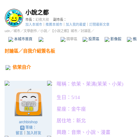
小說之都
市長：
幻夜大叔
副市長：
加入本城市
｜
推薦本城市
｜
加入我的最愛
｜
訂閱最新文章
udn
／
城市
／
文學創作
／
小說
／
【小說之都】城市
／討論區／
本城市首頁
討論區
精華區
投票區
影像館
推
討論區
／
自我介紹簽名板
依茉自介
暱稱：依茉、茉漓(茉茉、小茉)
生日：5/14
星座：金牛座
居住地：新北
archbishop
等級：
興趣：音樂、小說、漫畫
留言
｜
加入好友