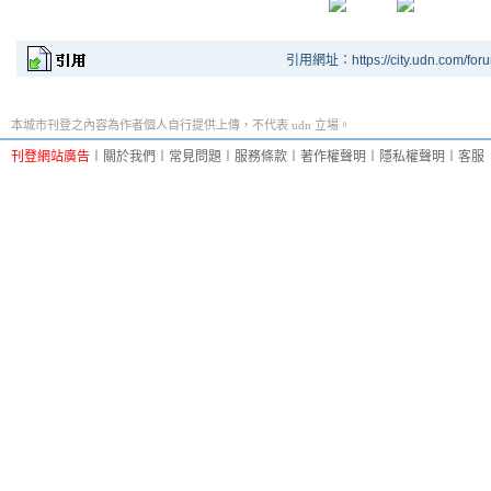
引用網址：https://city.udn.com/for
本城市刊登之內容為作者個人自行提供上傳，不代表 udn 立場。
刊登網站廣告
︱
關於我們
︱
常見問題
︱
服務條款
︱
著作權聲明
︱
隱私權聲明
︱
客服