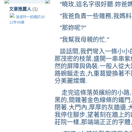
"曉玫,這名字很好聽.妳爸
文章推薦人
(1)
"我爸負責一些雜務,我媽料理
孫淑玲～拍攝於20
12年49歲
"那妳呢?"
"我幫我母親的忙."
談話間,我們彎入一條小小的
那茂密的枝葉,盛開一串串紫
然的屏障與偽裝.一般人從大
路蜿蜒走去,九重葛變換著不
分美麗燦爛.
走完這條落英繽紛的小路,
黑的,間雜著金色線條的鐵門
閉著.大門內,厚厚的灰牆邊,
我停住腳步,望著刻在牆上的
莊院一樣,那端端正正的字體