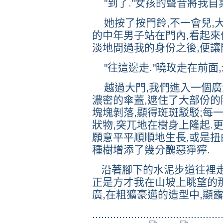
"到了."女孩的聲音將我自
她按了按門鈴,不一會兒,大
的中年男子站在門內,看起來
淡地問過我的身份之後,便讓
"往這邊走."曉玫走在前面,
越過大門,我們進入一個廣大
濃密的傘蓋,遮住了大部份的
塊塊剝落,顯得斑斑駁駁;每
狀物,突兀地在樹身上隆起.
願意平平順順地生長,或是扭
種樹增添了幾分醜惡猙獰.
沿著腳下的水泥步道往裡走
正是方才我在山坡上眺望的那
廣,在粗獷豪邁的造型中,顯
........................................