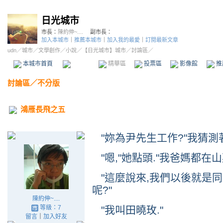
日光城市
市長：
陳約伸~....
副市長：
加入本城市
｜
推薦本城市
｜
加入我的最愛
｜
訂閱最新文章
udn
／
城市
／
文學創作
／
小說
／
【日光城市】城市
／討論區／
本城市首頁
討論區
精華區
投票區
影像館
推
討論區
／
不分版
鴻雁長飛之五
"妳為尹先生工作?"我猜測
"嗯,"她點頭."我爸媽都在山
"這麼說來,我們以後就是同事
呢?"
陳約伸~....
等級：7
"我叫田曉玫."
留言
｜
加入好友