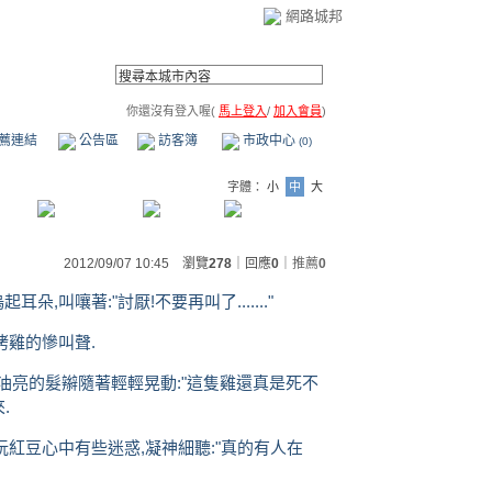
網路城邦
你還沒有登入喔(
馬上登入
/
加入會員
)
薦連結
公告區
訪客簿
市政中心
(0)
字體：
小
中
大
2012/09/07 10:45 瀏覽
278
｜回應
0
｜
推薦
0
叫嚷著:"討厭!不要再叫了......."
烤雞的慘叫聲.
黑油亮的髮辮隨著輕輕晃動:"這隻雞還真是死不
.
紅豆心中有些迷惑,凝神細聽:"真的有人在