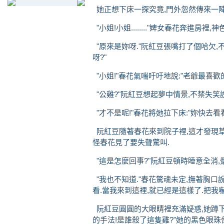
她正想下床一探究竟,門外忽然傳來一陣
"小姐!小姐........"婢女春花奔進房裡,神色
"原來是妳呀."阮紅豆張嘴打了個哈欠,
呀?"
"小姐!"春花氣喘吁吁地說:"老爺最喜歡的那隻
"公雞?"阮紅豆想起夢中情景,不禁失笑說
"才不是呢!"春花將她拉下床:"妳快去看
阮紅豆隨著春花來到院子裡,這才發現草
怪春花見了要失聲驚叫.
"這是怎麼回事?"阮紅豆頓時睡意全消,
"我也不知道."春花驚魂未定,撫著胸口
看.當我來到這裡,就已經是這樣了.把我嚇
阮紅豆圓圓的大眼睛裡充滿疑惑,她蹲下
的手法!是誰殺了這隻雞?"她的黑色眼珠骨碌碌轉