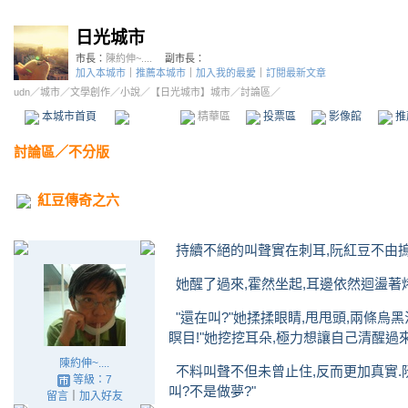
日光城市
市長：
陳約伸~....
副市長：
加入本城市
｜
推薦本城市
｜
加入我的最愛
｜
訂閱最新文章
udn
／
城市
／
文學創作
／
小說
／
【日光城市】城市
／討論區／
本城市首頁
討論區
精華區
投票區
影像館
推
討論區
／
不分版
紅豆傳奇之六
持續不絕的叫聲實在刺耳,阮紅豆不由摀起耳朵,
她醒了過來,霍然坐起,耳邊依然迴盪著
"還在叫?"她揉揉眼睛,甩甩頭,兩條烏
瞑目!"她挖挖耳朵,極力想讓自己清醒過來
陳約伸~....
不料叫聲不但未曾止住,反而更加真實.阮
等級：7
叫?不是做夢?"
留言
｜
加入好友