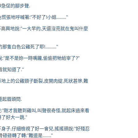
急促的腳步聲.
慌張地呼喊著:"不好了!小姐........"
不高興地說:"一大早的,天還沒亮就在鬼叫什麼
白色公雞死了耶!........."
:"是不是妳一時嘴饞,偷偷把牠給宰了?"
看就知道了."
地上的公雞頸子斷裂,皮開肉綻,死狀甚慘,難
蹙起眉頭問.
說:"剛才我聽到雞叫,叫聲很奇怪,就起床過來看
了好大一跳."
身子,仔細檢視了好一會兒,搖搖頭說:"好殘忍
了轉:"難道是......."