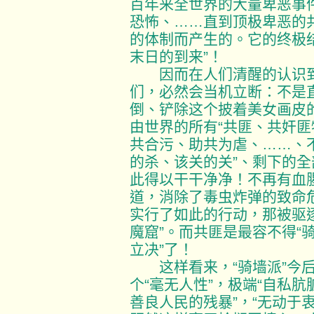
百年来全世界的大量卑恶事件
恐怖、……直到顶极卑恶的共
的体制而产生的。它的终极
末日的到来”！
因而在人们清醒的认识到
们，必然会当机立断：不是直
倒、铲除这个披着美女画皮的
由世界的所有“共匪、共奸
共合污、助共为虐、……、不
的杀、该关的关”、剩下的全
此得以干干净净！不再有血
道，消除了毒虫炸弹的致命
实行了如此的行动，那被驱逐
魔窟”。而共匪是最容不得“
立决”了！
这样看来，“骑墙派”今后
个“毫无人性”，极端“自私肮
善良人民的残暴”，“无动于