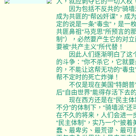
人，就应剥夺它的一切人权
因为包括不反共的“骑墙派
成为共匪的“帮凶奸谍”，成
定的说是一条“毒虫”，是一
共匪鼻祖“马克思”所预言的那
制”），必然要产生它的对
要被“共产主义”所代替！
因此人们逐渐明白了这个
的斗争：“你不杀它，它就要
的，不能让这帮无功的“毒虫
帮不定时的死亡炸弹！
不仅是现在美国“特朗普”
后“自由世界”能得存活下去
现在西方还是在“民主体制
不分”的体制下，“骑墙派”
在不久的将来，人们会进一步
“民主体制”，实乃一个“披着
蠢、最卑劣、最荒谬、最可悲