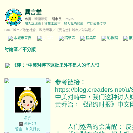
異言堂
市長：
精衛填海
副市長：
ray35
加入本城市
｜
推薦本城市
｜
加入我的最愛
｜
訂閱最新文章
udn
／
城市
／
政治社會
／
政治時事
／
【異言堂】城市
／討論區／
本城市首頁
討論區
精華區
投票區
影像館
推
討論區
／
不分版
《评：“中美对峙下这批里外不是人的华人”》
参考链接：
https://blog.creaders.net/
中美对峙中，我们这种讨人
黄乔治，《纽约时报》中文网 
星光
等級：7
人们逐渐的会清醒：“反
留言
｜
加入好友