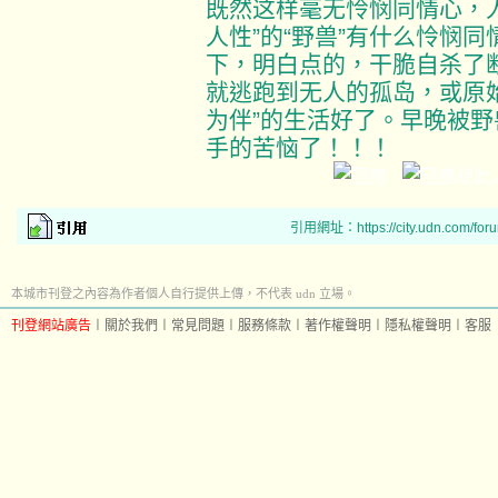
既然这样毫无怜悯同情心，
人性”的“野兽”有什么怜悯
下，明白点的，干脆自杀了
就逃跑到无人的孤岛，或原
为伴”的生活好了。早晚被
手的苦恼了！！！
引用網址：https://city.udn.com/for
本城市刊登之內容為作者個人自行提供上傳，不代表 udn 立場。
刊登網站廣告
︱
關於我們
︱
常見問題
︱
服務條款
︱
著作權聲明
︱
隱私權聲明
︱
客服