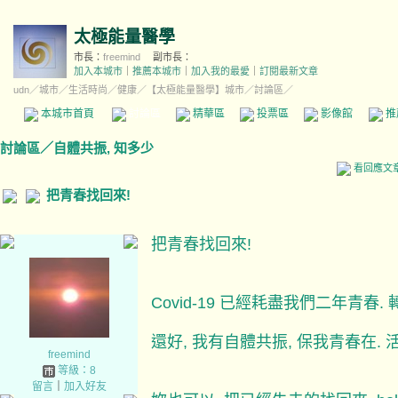
太極能量醫學
市長：
freemind
副市長：
加入本城市
｜
推薦本城市
｜
加入我的最愛
｜
訂閱最新文章
udn
／
城市
／
生活時尚
／
健康
／
【太極能量醫學】城市
／討論區／
本城市首頁
討論區
精華區
投票區
影像館
推
討論區
／
自體共振, 知多少
看回應文
把青春找回來!
把青春找回來!
Covid-19 已經耗盡我們二年青春
還好, 我有自體共振, 保我青春在. 
freemind
等級：8
留言
｜
加入好友