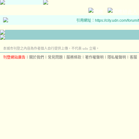
引用網址：https://city.udn.com/forum
本城市刊登之內容為作者個人自行提供上傳，不代表 udn 立場。
刊登網站廣告
︱
關於我們
︱
常見問題
︱
服務條款
︱
著作權聲明
︱
隱私權聲明
︱
客服