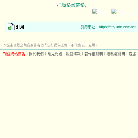
把魔墊當鞋墊,
引用網址：https://city.udn.com/for
本城市刊登之內容為作者個人自行提供上傳，不代表 udn 立場。
刊登網站廣告
︱
關於我們
︱
常見問題
︱
服務條款
︱
著作權聲明
︱
隱私權聲明
︱
客服