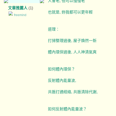
人會老, 但可以慢慢老
文章推薦人
(1)
也就是, 妳我都可以更年輕
freemind
道理：
打掃整理過後, 屋子煥然一新
體內環保過後, 人人神清氣爽
如何體內環保？
反射體內能量波,
共振打通經絡, 共振清除代謝,
如何反射體內能量波？