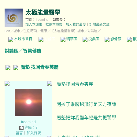
太極能量醫學
市長：
freemind
副市長：
加入本城市
｜
推薦本城市
｜
加入我的最愛
｜
訂閱最新文章
udn
／
城市
／
生活時尚
／
健康
／
【太極能量醫學】城市
／討論區／
本城市首頁
討論區
精華區
投票區
影像館
推
討論區
／
智慧健康
魔墊 找回青春美麗
魔墊找回青春美麗
阿拉丁乘魔毯飛行是天方夜譚
魔墊把妳我變年輕是共振醫學
freemind
等級：8
留言
｜
加入好友