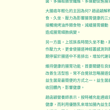
菌、多攝取膳食纖維、多運動促進腸
大腸癌年輕化的主因為何? 趙函穎
食、久坐、壓力為影響腸胃健康的三
接觸燒烤油炸類食物，減緩腸胃蠕動
造成腸胃細胞病變。
另一方面，上班族長時間久坐不動，
作壓力大，更會使腸道神經叢感測到
期停留於腸道中不易排出，增加代謝
維持健康的腸胃功能，首要關鍵在良
改善生活型態，常不自覺就忽略腸道
益生菌是最簡便的方式之一。益生菌
收回體內，影響健康。
趙函穎營養師表示，按時補充能通過
健康，而利用優酪乳來增加腸內益生