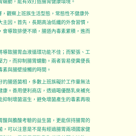
胃蠕動，能有效打造腸胃健康環境。
解釋，觀察上班族生活型態，常態性不健康外
大主因。首先，長期高油低纖的外食習慣，
，會導致排便不順，腸道內毒素累積，進而
將導致腸胃血液循環功能不佳；而緊張、工
壓力，而抑制腸胃蠕動。兩者皆易使糞便長
毒素與腸壁接觸的時間。
好的腸道菌相，多數上班族礙於工作量無法
健康。善用便利商店，透過喝優酪乳來補充
能抑制壞菌滋生，避免壞菌產生的毒素再吸
胃酸與膽酸考驗的益生菌，更能保持腸胃的
菌，可以注意是不是有經過腸胃兩項國家健