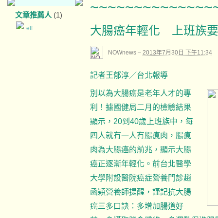
~~~~~~~~~~~~~~
文章推薦人
(1)
大腸癌年輕化 上班族
elf
NOWnews
–
2013年7月30日 下午11:34
記者王郁淳／台北報導
別以為大腸癌是老年人才的專
利！據國健局二月的檢驗結果
顯示，20到40歲上班族中，每
四人就有一人有腸瘜肉，腸瘜
肉為大腸癌的前兆，顯示大腸
癌正逐漸年輕化。前台北醫學
大學附設醫院癌症營養門診趙
函穎營養師提醒，謹記抗大腸
癌三多口訣：多增加腸道好