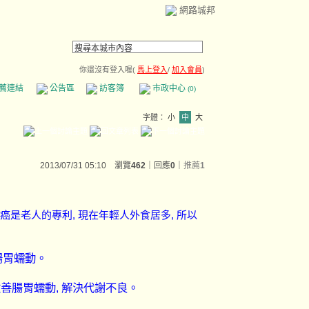
網路城邦
你還沒有登入喔(
馬上登入
/
加入會員
)
薦連結
公告區
訪客簿
市政中心
(0)
字體：
小
中
大
2013/07/31 05:10 瀏覽
462
｜回應
0
｜
推薦
1
癌是老人的專利, 現在年輕人外食居多, 所以
腸胃蠕動。
改善
腸胃蠕動, 解決代謝不良。