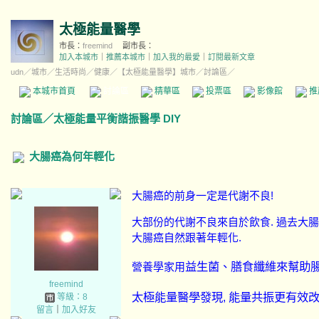
太極能量醫學
市長：
freemind
副市長：
加入本城市
｜
推薦本城市
｜
加入我的最愛
｜
訂閱最新文章
udn
／
城市
／
生活時尚
／
健康
／
【太極能量醫學】城市
／討論區／
本城市首頁
討論區
精華區
投票區
影像館
推
討論區
／
太極能量平衡諧振醫學 DIY
大腸癌為何年輕化
大腸癌的前身一定是代謝不良!
大部份的代謝不良來自於飲食. 過去大腸
大腸癌自然跟著年輕化.
益生菌、膳食纖維來幫助
營養學家用
freemind
太極能量醫學發現, 能量共振更有效
等級：8
留言
｜
加入好友