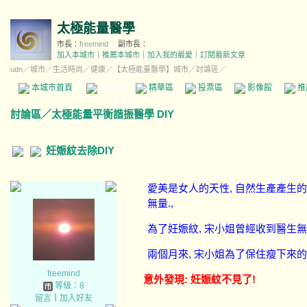
太極能量醫學
市長：
freemind
副市長：
加入本城市
｜
推薦本城市
｜
加入我的最愛
｜
訂閱最新文章
udn
／
城市
／
生活時尚
／
健康
／
【太極能量醫學】城市
／討論區／
本城市首頁
討論區
精華區
投票區
影像館
推
討論區
／
太極能量平衡諧振醫學 DIY
妊娠紋去除DIY
愛美是女人的天性, 自然生產產生的
無量.,
為了妊娠紋, 宋小姐曾經收到醫生無情
兩個月來, 宋小姐為了保住瘦下來
freemind
意外發現: 妊娠紋不
見了!
等級：8
留言
｜
加入好友