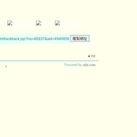
um/trackback.jsp?no=66937&aid=4940856
▲top
Powered by
udn.com