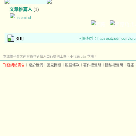
文章推薦人
(1)
freemind
引用網址：https://city.udn.com/for
本城市刊登之內容為作者個人自行提供上傳，不代表 udn 立場。
刊登網站廣告
︱
關於我們
︱
常見問題
︱
服務條款
︱
著作權聲明
︱
隱私權聲明
︱
客服