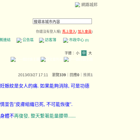
網路城邦
你還沒有登入喔(
馬上登入
/
加入會員
)
薦連結
公告區
訪客簿
市政中心
(0)
字體：
小
中
大
2013/03/27 17:11 瀏覽
339
｜回應
0
｜
推薦
1
妊娠紋是女人的痛. 如果能夠消除, 可是功德
宣告"皮膚組織已死, 不可能恢復".
的身體不
再復發, 整天繫著能量腰帶......