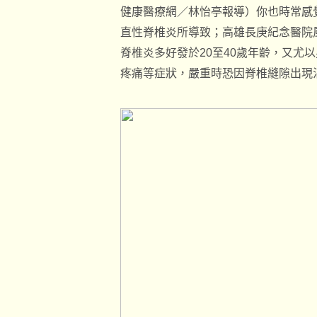
健康醫療網／林怡亭報導）你也時常感
直性脊椎炎所導致；高雄長庚紀念醫院
脊椎炎多好發於20至40歲年齡，又尤
疼痛等症狀，嚴重時恐因脊椎縫隙出現