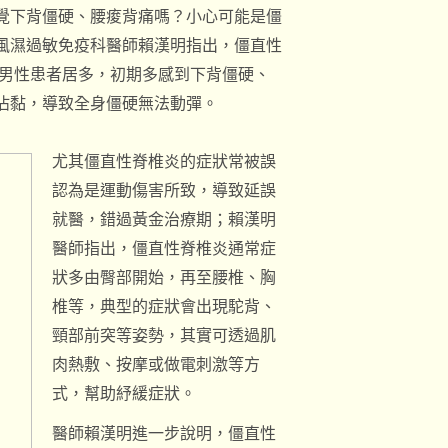
覺下背僵硬、腰痠背痛嗎？小心可能是僵
風濕過敏免疫科醫師賴漢明指出，僵直性
以男性患者居多，初期多感到下背僵硬、
沾黏，導致全身僵硬無法動彈。
尤其僵直性脊椎炎的症狀常被誤
認為是運動傷害所致，導致延誤
就醫，錯過黃金治療期；賴漢明
醫師指出，僵直性脊椎炎通常症
狀多由臀部開始，再至腰椎、胸
椎等，典型的症狀會出現駝背、
頸部前突等姿勢，其實可透過肌
肉熱敷、按摩或做電刺激等方
式，幫助紓緩症狀。
醫師賴漢明進一步說明，僵直性