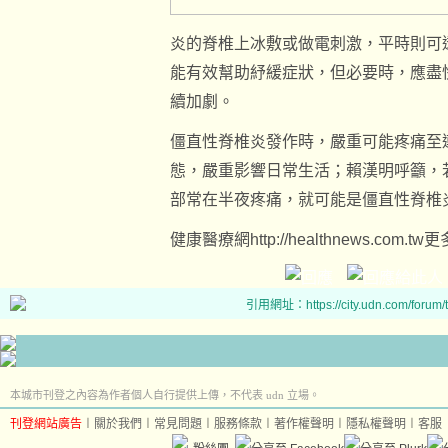
炎的脊椎上冰敷或做電刺激，平時則可
能有效幫助紓緩症狀，但必要時，應盡
續加劇。
僵直性脊椎炎發作時，嚴重可能疼痛至
態，嚴重影響日常生活；賴漢明呼籲，
部常在半夜疼痛，就可能是僵直性脊椎
健康醫療網http://healthnews.com.
引用網址：https://city.udn.com/forum
本城市刊登之內容為作者個人自行提供上傳，不代表 udn 立場。
刊登網站廣告
︱
關於我們
︱
常見問題
︱
服務條款
︱
著作權聲明
︱
隱私權聲明
︱
客服