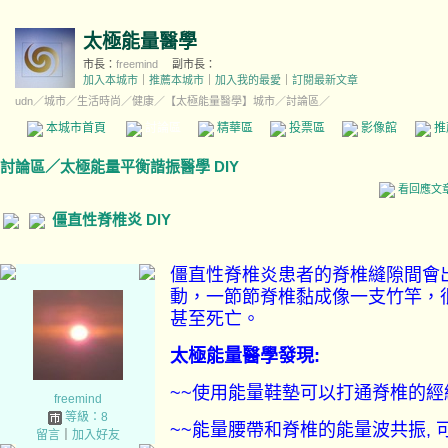
太極能量醫學
市長：
freemind
副市長：
加入本城市
｜
推薦本城市
｜
加入我的最愛
｜
訂閱最新文章
udn
／
城市
／
生活時尚
／
健康
／
【太極能量醫學】城市
／討論區／
本城市首頁
討論區
精華區
投票區
影像館
推
討論區
／
太極能量平衡諧振醫學 DIY
看回應文
僵直性脊椎炎 DIY
僵直性脊椎炎患者的脊椎縫隙間會
動，一節節脊椎黏成像一支竹竿，
甚至死亡。
太極能量醫學發現:
~~使用能量鞋墊可以打通脊椎的經
freemind
等級：8
~~能量腰帶和脊椎的能量波共振, 
留言
｜
加入好友