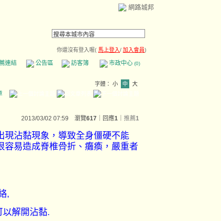
網路城邦
你還沒有登入喔(
馬上登入
/
加入會員
)
薦連結
公告區
訪客簿
市政中心
(0)
字體：
小
中
大
章
2013/03/02 07:59 瀏覽
617
｜回應
1
｜
推薦
1
出現沾黏現象，導致全身僵硬不能
很容易造成脊椎骨折、癱瘓，嚴重者
絡,
可以解開沾黏.