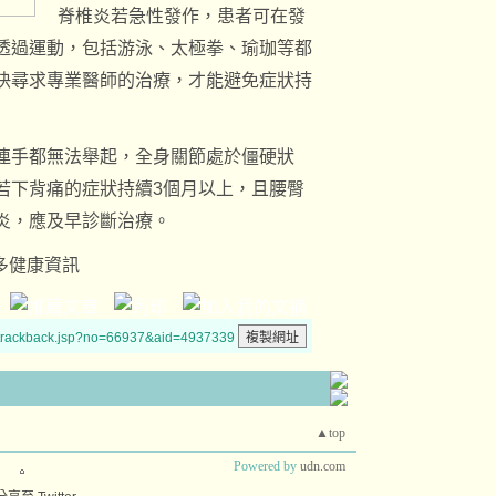
脊椎炎若急性發作，患者可在發
透過運動，包括游泳、太極拳、瑜珈等都
快尋求專業醫師的治療，才能避免症狀持
連手都無法舉起，全身關節處於僵硬狀
若下背痛的症狀持續3個月以上，且腰臀
炎，應及早診斷治療。
tw更多健康資訊
/trackback.jsp?no=66937&aid=4937339
▲top
Powered by
udn.com