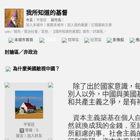
我所知道的基督
市長：
平安莊
副市長：
加入本城市
｜
推薦本城市
｜
加入我的最愛
｜
訂閱最新文章
udn
／
城市
／
政治社會
／
其他
／
【我所知道的基督】城市
／討論區／
本城市首頁
討論區
精華區
投票區
影像館
推
討論區
／
非政治
為什麼美國敵視中國？
除了出於國家意識，每
別人以外，中國與美國
和共產主義之爭，是有
資本主義築基在個人
然就換成我的金錢，至
平安莊
等級：5
所顧慮的事。
社會主義
留言
｜
加入好友