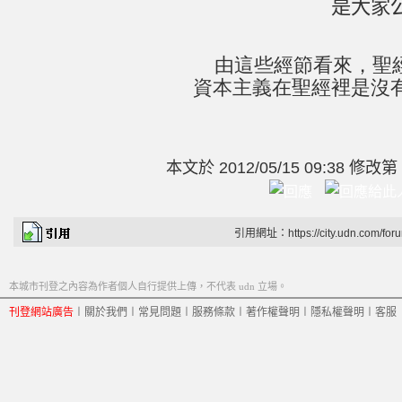
是大家
由這些經節看來，聖
資本主義在聖經裡是
沒
本文於
2012/05/15 09:38 修改第
引用網址：https://city.udn.com/for
本城市刊登之內容為作者個人自行提供上傳，不代表 udn 立場。
刊登網站廣告
︱
關於我們
︱
常見問題
︱
服務條款
︱
著作權聲明
︱
隱私權聲明
︱
客服