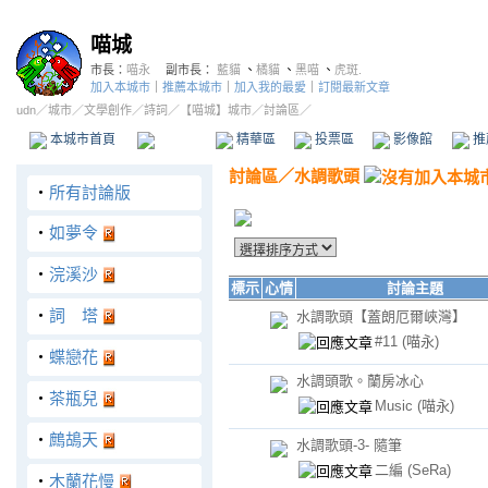
喵城
市長：
喵永
副市長：
藍貓
、
橘貓
、
黑喵
、
虎斑.
加入本城市
｜
推薦本城市
｜
加入我的最愛
｜
訂閱最新文章
udn
／
城市
／
文學創作
／
詩詞
／
【喵城】城市
／討論區／
本城市首頁
討論區
精華區
投票區
影像館
推
討論區
／
水調歌頭
‧
所有討論版
‧
如夢令
‧
浣溪沙
標示
心情
討論主題
‧
詞 塔
水調歌頭【蓋朗厄爾峽灣】
#11
(喵永)
‧
蝶戀花
水調頭歌。蘭房冰心
‧
茶瓶兒
Music
(喵永)
‧
鷓鴣天
水調歌頭-3- 隨筆
二編
(SeRa)
‧
木蘭花慢