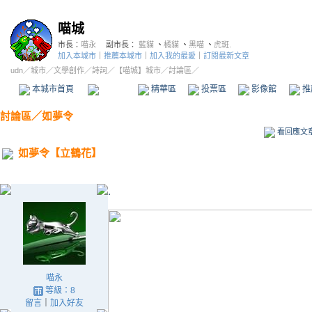
喵城
市長：
喵永
副市長：
藍貓
、
橘貓
、
黑喵
、
虎斑.
加入本城市
｜
推薦本城市
｜
加入我的最愛
｜
訂閱最新文章
udn
／
城市
／
文學創作
／
詩詞
／
【喵城】城市
／討論區／
本城市首頁
討論區
精華區
投票區
影像館
推
討論區
／
如夢令
看回應文
如夢令【立鶴花】
.
喵永
等級：8
留言
｜
加入好友