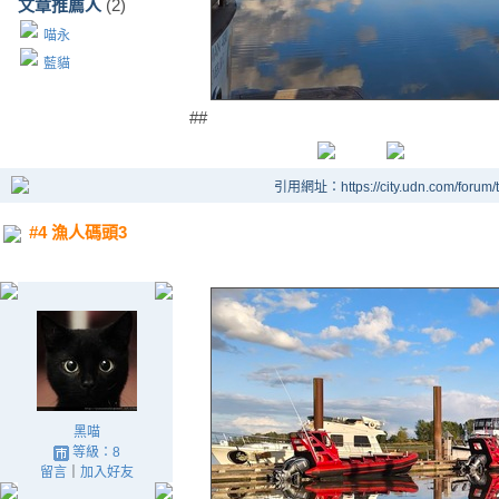
文章推薦人
(2)
喵永
藍貓
##
引用網址：https://city.udn.com/forum
#4 漁人碼頭3
黑喵
等級：8
留言
｜
加入好友