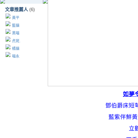
文章推薦人
(6)
黃平
藍貓
黑喵
虎斑.
橘貓
喵永
如夢
鄧伯爵床短
藍紫伴鮮黃
立