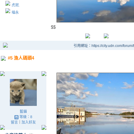
虎斑.
喵永
$$
引用網址：https://city.udn.com/forum
#5 漁人碼頭4
藍貓
等級：8
留言
｜
加入好友