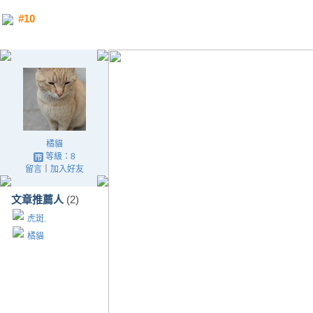
#10
橘貓
等級：8
留言
｜
加入好友
文章推薦人
(2)
虎斑.
橘貓