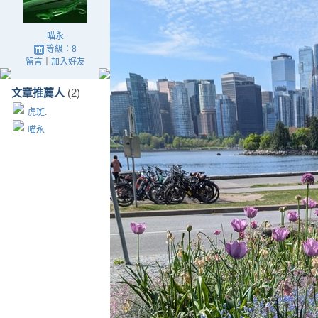
喵永
等級：8
留言
｜
加入好友
文章推薦人
(2)
虎斑.
喵永