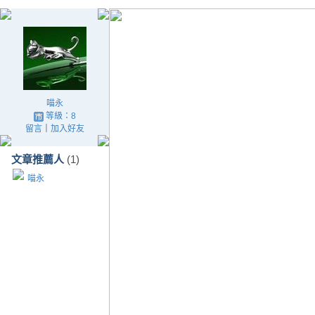
喵永
等級：8
留言
｜
加入好友
文章推薦人
(1)
喵永