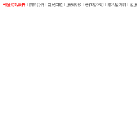
刊登網站廣告
︱
關於我們
︱
常見問題
︱
服務條款
︱
著作權聲明
︱
隱私權聲明
︱
客服