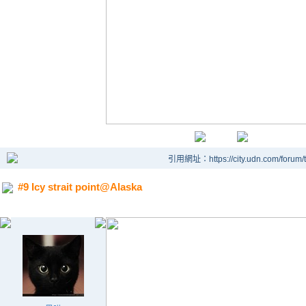
引用網址：https://city.udn.com/forum
#9 Icy strait point@Alaska