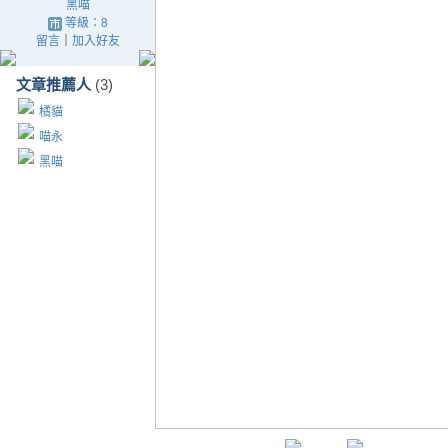
黑喵
等級：8
留言
｜
加入好友
文章推薦人
(3)
橘貓
喵永
黑喵