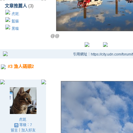
文章推薦人
(3)
虎斑.
藍貓
黑喵
@@
引用網址：https://city.udn.com/forum
#3 漁人碼頭2
虎斑.
等級：7
留言
｜
加入好友