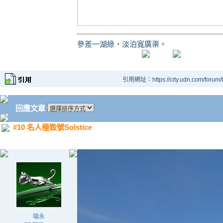
參差一湖綠，淡泊寬廣渠。
引用網址：https://city.udn.com/forum
回應文章
#10 名人極致號Solstice
喵永