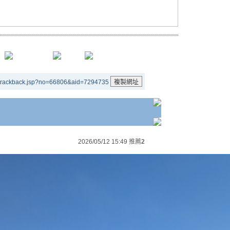
/trackback.jsp?no=66806&aid=7294735
2026/05/12 15:49
推薦
2