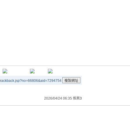
/trackback.jsp?no=66806&aid=7294754
2026/04/24 06:35
推薦
3