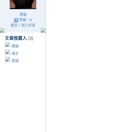
黑喵
等級：8
留言
｜
加入好友
文章推薦人
(3)
橘貓
喵永
黑喵