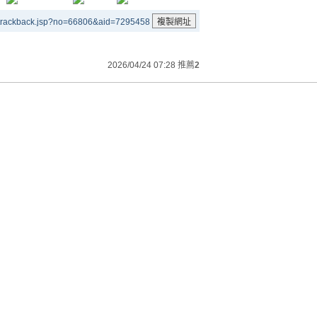
/trackback.jsp?no=66806&aid=7295458
2026/04/24 07:28
推薦
2