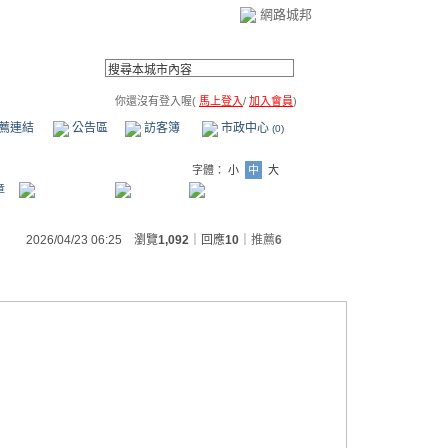
網路城邦
你還沒有登入喔(
馬上登入
/
加入會員
)
薦連結
公告區
訪客簿
市政中心
(0)
字體：
小
中
大
章
2026/04/23 06:25 瀏覽
1,092
｜回應
10
｜
推薦
6