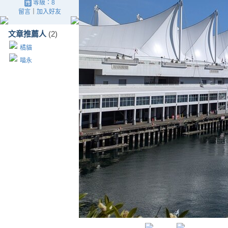
等級：8
留言
｜
加入好友
文章推薦人
(2)
橘貓
喵永