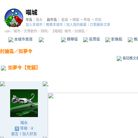
喵城
市長：
喵永
副市長：
藍貓
、
橘貓
、
黑喵
、
虎斑.
加入本城市
｜
推薦本城市
｜
加入我的最愛
｜
訂閱最新文章
udn
／
城市
／
文學創作
／
詩詞
／
【喵城】城市
／討論區／
本城市首頁
討論區
精華區
投票區
影像館
推
討論區
／
如夢令
看回應文
如夢令【梵貓】
.
喵永
等級：8
留言
｜
加入好友