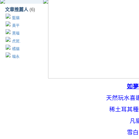
文章推薦人
(6)
藍貓
黃平
黑喵
虎斑.
橘貓
喵永
如夢
天然玩水喜
稀土耳其種
凡
雪白