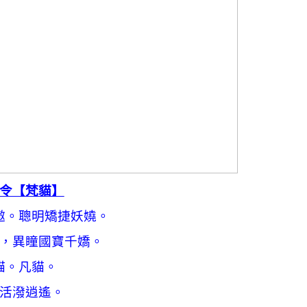
令【梵貓】
遨。聰明矯捷妖嬈。
，異瞳國寶千嬌。
貓。凡貓。
活潑逍遙。