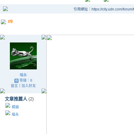
引用網址：https://city.udn.com/forum
#9
喵永
等級：8
留言
｜
加入好友
文章推薦人
(2)
橘貓
喵永