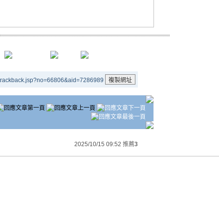
/trackback.jsp?no=66806&aid=7286989
2025/10/15 09:52
推薦
3