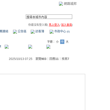
網路城邦
你還沒有登入喔(
馬上登入
/
加入會員
)
薦連結
公告區
訪客簿
市政中心
(0)
字體：
小
中
大
章
2025/10/13 07:25 瀏覽
903
｜回應
11
｜
推薦
7