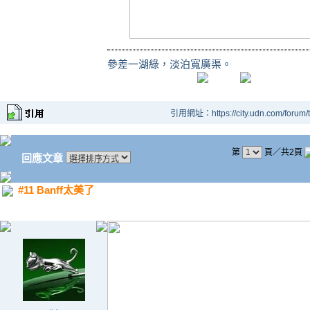
參差一湖綠，淡泊寬廣渠。
引用網址：https://city.udn.com/forum
第
頁／共2頁
回應文章
#11 Banff太美了