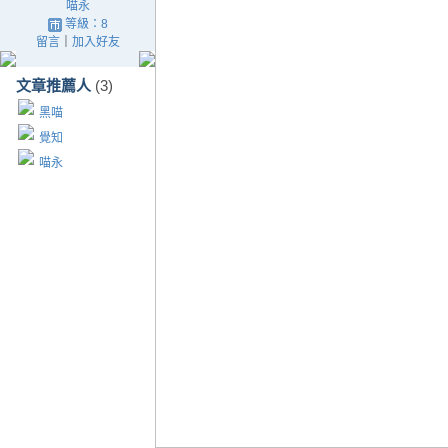
喵永
等級：8
留言
｜
加入好友
文章推薦人
(3)
黑喵
覺知
喵永