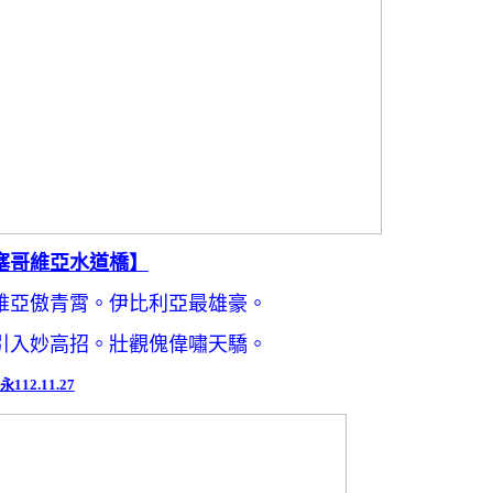
塞哥維亞水道橋】
維亞傲青霄。伊比利亞最雄豪。
引入妙高招。壯觀傀偉嘯天驕。
永112.11.27