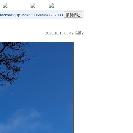
/trackback.jsp?no=66806&aid=7287083
2025/10/15 06:42
推薦
2