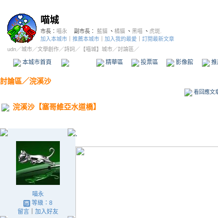
喵城
市長：
喵永
副市長：
藍貓
、
橘貓
、
黑喵
、
虎斑.
加入本城市
｜
推薦本城市
｜
加入我的最愛
｜
訂閱最新文章
udn
／
城市
／
文學創作
／
詩詞
／
【喵城】城市
／討論區／
本城市首頁
討論區
精華區
投票區
影像館
推
討論區
／
浣溪沙
看回應文
浣溪沙【塞哥維亞水道橋】
.
喵永
等級：8
留言
｜
加入好友