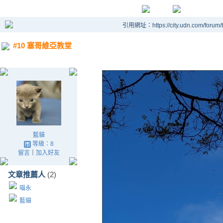
引用網址：https://city.udn.com/forum
#10 塞哥維亞教堂
藍貓
等級：8
留言
｜
加入好友
文章推薦人
(2)
喵永
藍貓