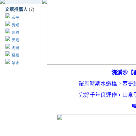
文章推薦人
(7)
黃平
覺知
藍貓
黑喵
虎斑.
橘貓
喵永
浣溪沙【
羅馬時期水道橋。塞哥
完好千年良運作，山泉
喵