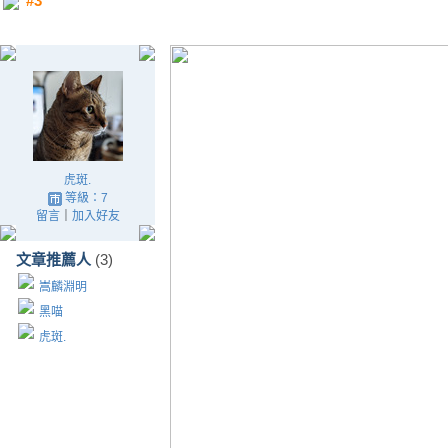
#3
虎斑.
等級：7
留言
｜
加入好友
文章推薦人
(3)
嵩麟淵明
黑喵
虎斑.