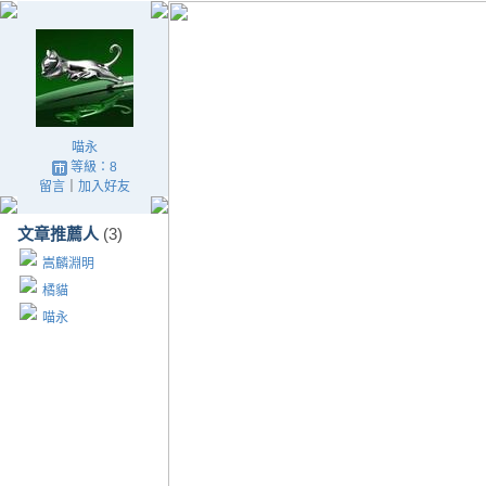
喵永
等級：8
留言
｜
加入好友
文章推薦人
(3)
嵩麟淵明
橘貓
喵永