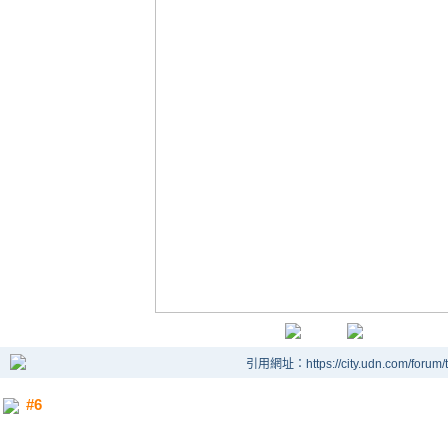
引用網址：https://city.udn.com/forum
#6