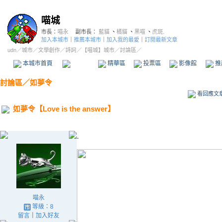
喵城
市長：
喵永
副市長：
藍貓
、
橘貓
、
黑喵
、
虎斑.
加入本城市
｜
推薦本城市
｜
加入我的最愛
｜
訂閱最新文章
udn
／
城市
／
文學創作
／
詩詞
／
【喵城】城市
／討論區／
本城市首頁
討論區
精華區
投票區
影像館
推
討論區
／
如夢令
看回應文
如夢令【Love is the answer】
.
喵永
等級：8
留言
｜
加入好友