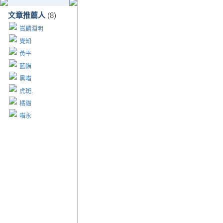
文章推薦人
(8)
嵩麟淵明
覺知
黃平
藍貓
黑喵
虎斑.
橘貓
喵永