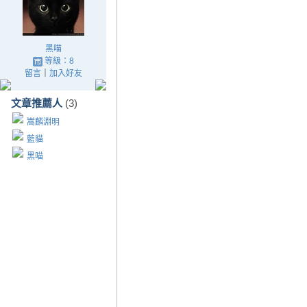
黑喵
等級：8
留言
｜
加入好友
文章推薦人
(3)
嵩麟淵明
藍貓
黑喵