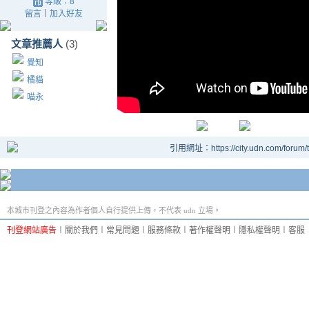
等級：8
留言
｜
加入好友
文章推薦人
(3)
覺知
橘貓
喵永
引用網址：https://city.udn.com/forum
本城市刊登之內容為作者個人自行提供上傳，不代表 udn 立場。
刊登網站廣告
︱
關於我們
︱
常見問題
︱
服務條款
︱
著作權聲明
︱
隱私權聲明
︱
客服