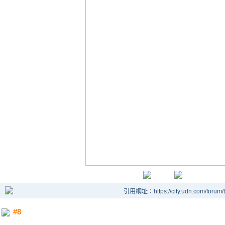
引用網址：https://city.udn.com/forum
#8