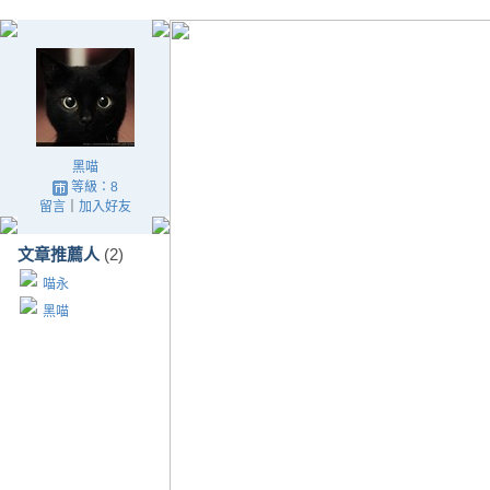
黑喵
等級：8
留言
｜
加入好友
文章推薦人
(2)
喵永
黑喵