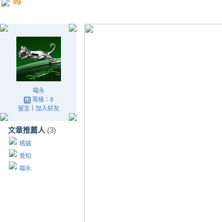
#9
喵永
等級：8
留言
｜
加入好友
文章推薦人
(3)
橘貓
覺知
喵永