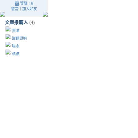
等級：8
留言
｜
加入好友
文章推薦人
(4)
黑喵
嵩麟淵明
喵永
橘貓