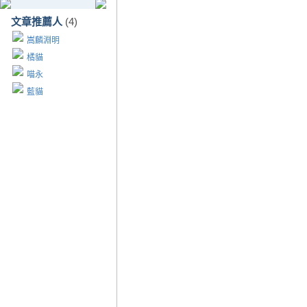
文章推薦人
(4)
嵩麟淵明
橘貓
喵永
藍貓