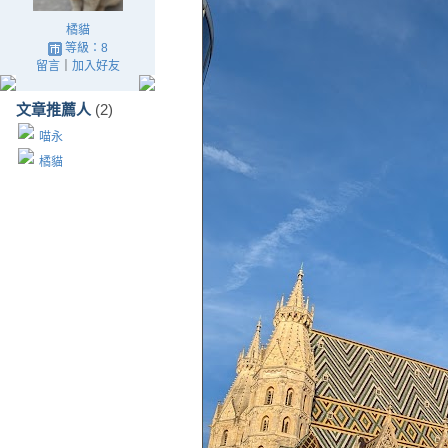
橘貓
等級：8
留言
｜
加入好友
文章推薦人
(2)
喵永
橘貓