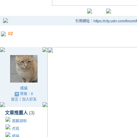
引用網址：https://city.udn.com/forum
#2
橘貓
等級：8
留言
｜
加入好友
文章推薦人
(3)
嵩麟淵明
虎斑.
橘貓