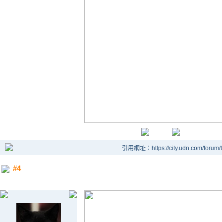
引用網址：https://city.udn.com/forum
#4