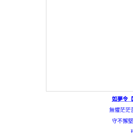
如夢令【Lov
無懼茫茫
守不懈