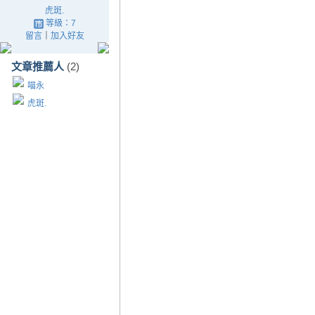
虎斑.
等級：7
留言
｜
加入好友
文章推薦人
(2)
喵永
虎斑.