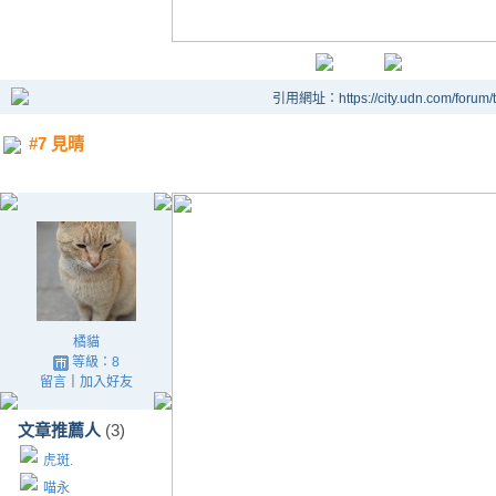
引用網址：https://city.udn.com/forum
#7 見晴
橘貓
等級：8
留言
｜
加入好友
文章推薦人
(3)
虎斑.
喵永