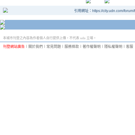
引用網址：https://city.udn.com/forum
本城市刊登之內容為作者個人自行提供上傳，不代表 udn 立場。
刊登網站廣告
︱
關於我們
︱
常見問題
︱
服務條款
︱
著作權聲明
︱
隱私權聲明
︱
客服