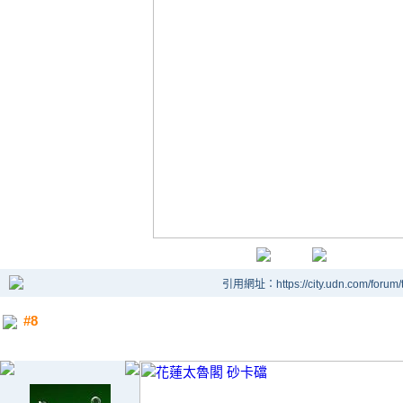
引用網址：https://city.udn.com/forum
#8