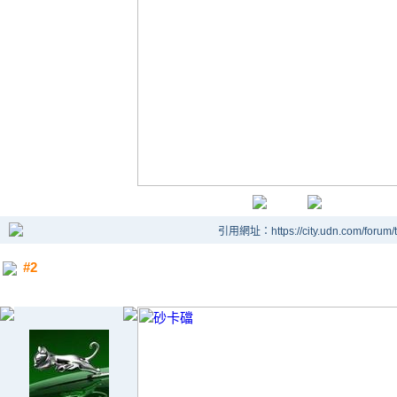
引用網址：https://city.udn.com/forum
#2