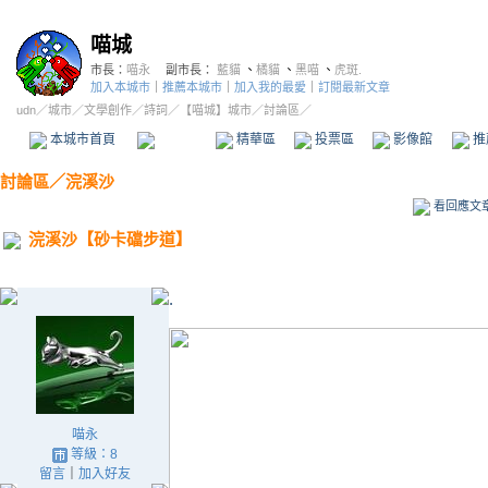
喵城
市長：
喵永
副市長：
藍貓
、
橘貓
、
黑喵
、
虎斑.
加入本城市
｜
推薦本城市
｜
加入我的最愛
｜
訂閱最新文章
udn
／
城市
／
文學創作
／
詩詞
／
【喵城】城市
／討論區／
本城市首頁
討論區
精華區
投票區
影像館
推
討論區
／
浣溪沙
看回應文
浣溪沙【砂卡礑步道】
.
喵永
等級：8
留言
｜
加入好友