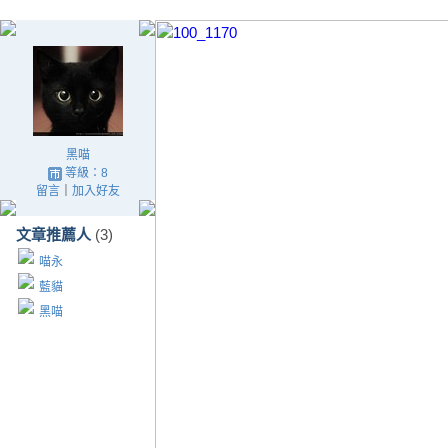
黑喵
等級：8
留言
｜
加入好友
文章推薦人
(3)
喵永
藍貓
黑喵