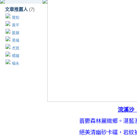
文章推薦人
(7)
覺知
黃平
藍貓
黑喵
虎斑.
橘貓
喵永
浣溪沙
蓊鬱森林麗緻鄉。湛藍
絕美清幽砂卡礑，岩紋