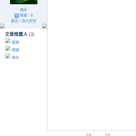
喵永
等級：8
留言
｜
加入好友
文章推薦人
(3)
藍貓
橘貓
喵永