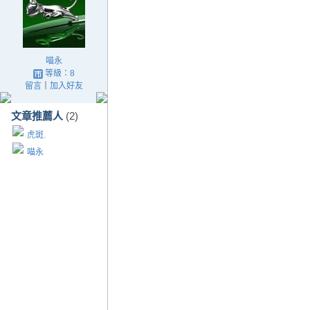
喵永
等級：8
留言
｜
加入好友
文章推薦人
(2)
虎斑.
喵永