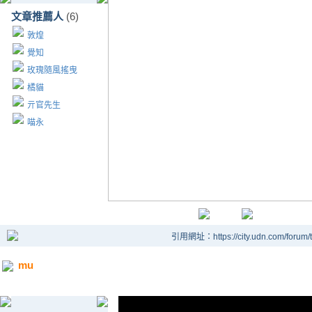
文章推薦人
(6)
敦煌
覺知
玫瑰隨風搖曳
橘貓
亓官先生
喵永
引用網址：https://city.udn.com/forum
mu