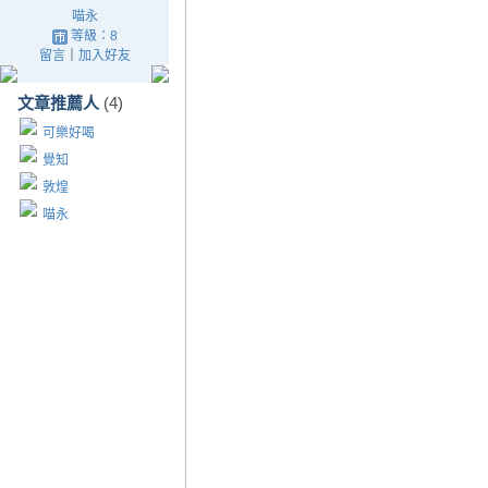
喵永
等級：8
留言
｜
加入好友
文章推薦人
(4)
可樂好喝
覺知
敦煌
喵永