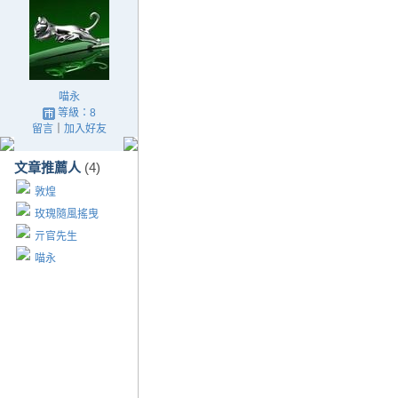
喵永
等級：8
留言
｜
加入好友
文章推薦人
(4)
敦煌
玫瑰隨風搖曳
亓官先生
喵永