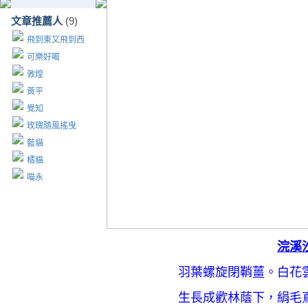
文章推薦人
(9)
飛到東又飛到西
可樂好喝
敦煌
黃平
覺知
玫瑰隨風搖曳
藍貓
橘貓
喵永
浣溪
羽葉螺旋閉鞘薑。白花
生長成歡林蔭下，絹毛