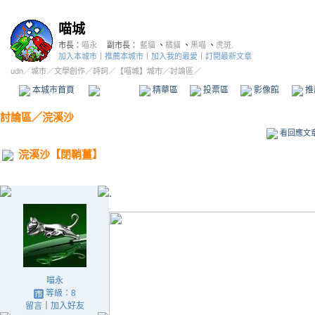
喵城
市長：
喵永
副市長：
藍貓
、
橘貓
、
黑喵
、
虎斑.
加入本城市
｜
推薦本城市
｜
加入我的最愛
｜
訂閱最新文章
udn
／
城市
／
文學創作
／
詩詞
／
【喵城】城市
／討論區／
本城市首頁
討論區
精華區
投票區
影像館
推
討論區
／
浣溪沙
看回應文
浣溪沙【閉鞘薑】
.
喵永
等級：8
留言
｜
加入好友