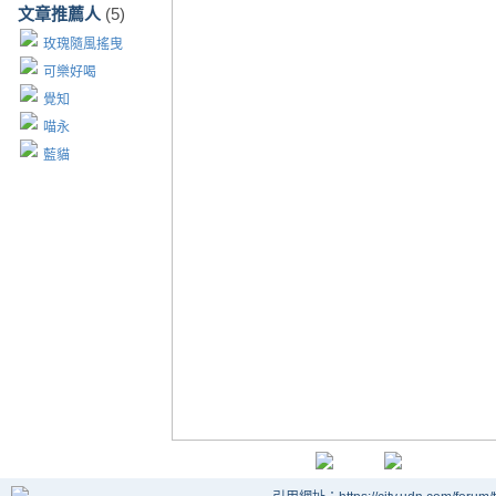
文章推薦人
(5)
玫瑰隨風搖曳
可樂好喝
覺知
喵永
藍貓