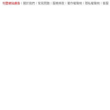
刊登網站廣告
︱
關於我們
︱
常見問題
︱
服務條款
︱
著作權聲明
︱
隱私權聲明
︱
客服