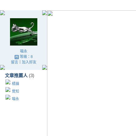
喵永
等級：8
留言
｜
加入好友
文章推薦人
(3)
橘貓
覺知
喵永