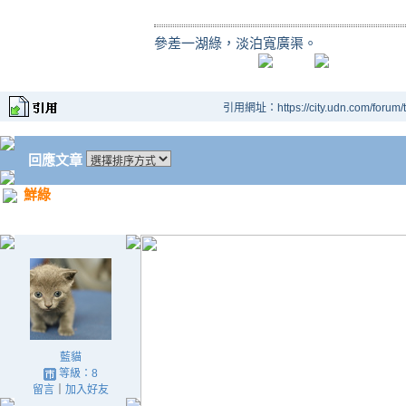
參差一湖綠，淡泊寬廣渠。
引用網址：https://city.udn.com/forum
回應文章
鮮綠
藍貓
等級：8
留言
｜
加入好友