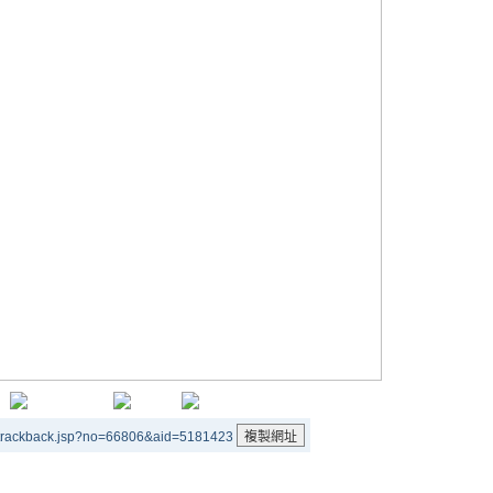
/trackback.jsp?no=66806&aid=5181423