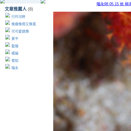
喵永98.05.15 
文章推薦人
(8)
行吟河畔
像霧像雨又像風
可可愛跳舞
黃平
藍貓
橘貓
覺知
喵永