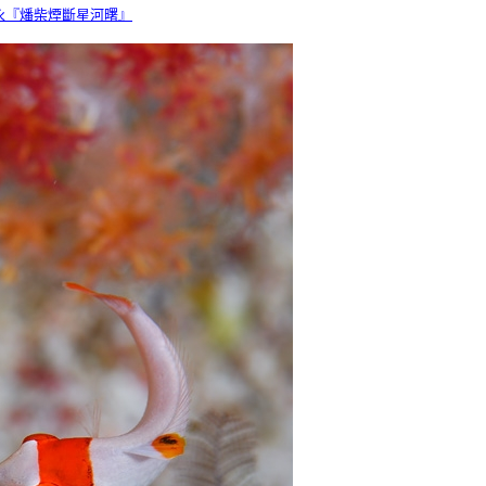
依 柳永『燔柴煙斷星河曙』