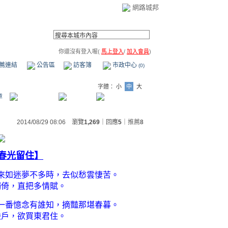
網路城邦
你還沒有登入喔(
馬上登入
/
加入會員
)
薦連結
公告區
訪客簿
市政中心
(0)
字體：
小
中
大
章
2014/08/29 08:06 瀏覽
1,269
｜回應
5
｜
推薦
8
春光留住】
來如迷夢不多時，去似愁雲悽苦。
獨倚，直把多情賦。
一番憶念有誰知，摘豔那堪春暮。
映戶，欲買東君住。