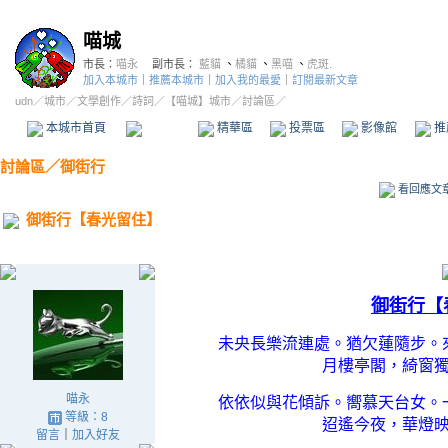
喵城
市長：
喵永
副市長：
藍貓
、
橘貓
、
黑喵
、
虎斑.
加入本城市
｜
推薦本城市
｜
加入我的最愛
｜
訂閱最新文章
udn
／
城市
／
文學創作
／
詩詞
／
【喵城】城市
／討論區／
本城市首頁
討論區
精華區
投票區
影像館
推
討論區
／
御街行
看回應文
御街行【春光留住】
御街行【
未央長樂流連處。猶欠蓮隨步。
月樓亭閣，綺窗
喵永
依依似與花傾訴。嚮慕天台女。
等級：8
迢遙今夜，華燈
留言
｜
加入好友