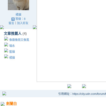
橘貓
等級：8
留言
｜
加入好友
文章推薦人
(4)
像霧像雨又像風
喵永
藍貓
橘貓
引用網址：https://city.udn.com/forum
劍蘭白