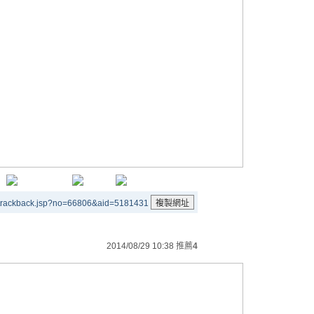
/trackback.jsp?no=66806&aid=5181431
2014/08/29 10:38
推薦
4