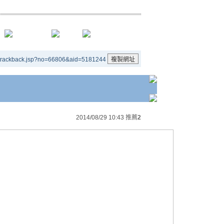
/trackback.jsp?no=66806&aid=5181244
2014/08/29 10:43
推薦
2