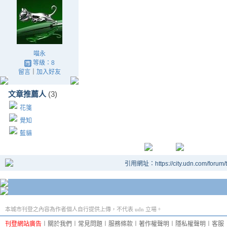
喵永
等級：8
留言
｜
加入好友
文章推薦人
(3)
花箋
覺知
藍貓
引用網址：https://city.udn.com/forum
本城市刊登之內容為作者個人自行提供上傳，不代表 udn 立場。
刊登網站廣告
︱
關於我們
︱
常見問題
︱
服務條款
︱
著作權聲明
︱
隱私權聲明
︱
客服