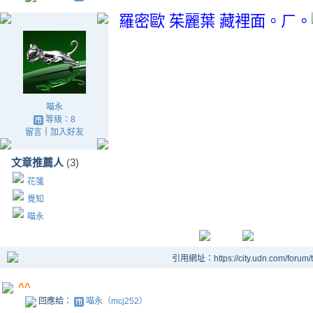
羅密歐 茱麗葉 藏裡面。ㄏ。
喵永
等級：8
留言
｜
加入好友
文章推薦人
(3)
花箋
覺知
喵永
引用網址：https://city.udn.com/forum
^^
回應給：
喵永（mcj252）