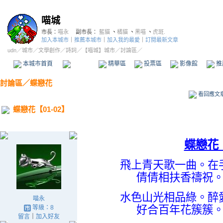
喵城
市長：
喵永
副市長：
藍貓
、
橘貓
、
黑喵
、
虎斑.
加入本城市
｜
推薦本城市
｜
加入我的最愛
｜
訂閱最新文章
udn
／
城市
／
文學創作
／
詩詞
／
【喵城】城市
／討論區／
本城市首頁
討論區
精華區
投票區
影像館
推
討論區
／
蝶戀花
看回應文
蝶戀花【01-02】
蝶戀花
飛上青天歌一曲。在
倩倩相扶香禱祝
水色山光相品綠。醉
喵永
好合百年花簇簇
等級：8
留言
｜
加入好友