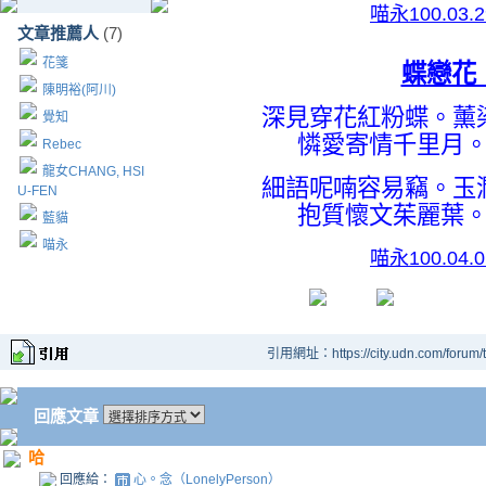
喵永100.03.
文章推薦人
(7)
花箋
蝶戀花
陳明裕(阿川)
深見穿花紅粉蝶。薰
覺知
憐愛寄情千里月
Rebec
龍女CHANG, HSI
細語呢喃容易竊。玉
U-FEN
抱質懷文茱麗葉
藍貓
喵永
喵永100.04.
引用網址：https://city.udn.com/forum
回應文章
哈
回應給：
心。念（LonelyPerson）