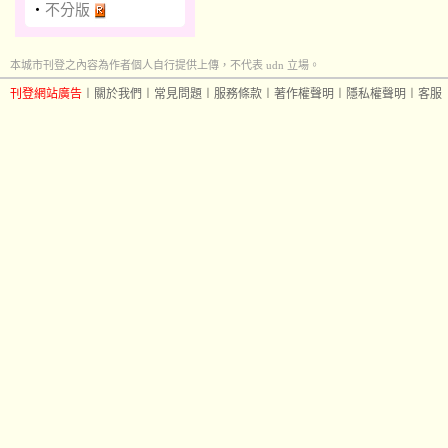
‧
不分版
本城市刊登之內容為作者個人自行提供上傳，不代表 udn 立場。
刊登網站廣告
︱
關於我們
︱
常見問題
︱
服務條款
︱
著作權聲明
︱
隱私權聲明
︱
客服