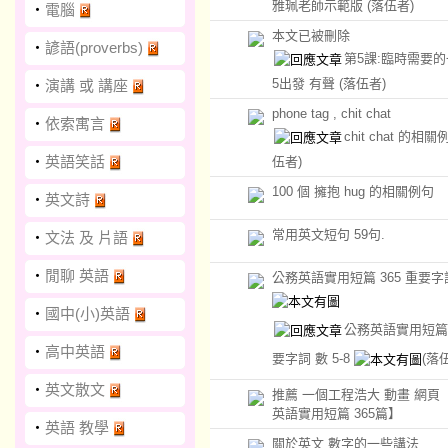
雅珮老師示範版
(落伍者)
‧
電腦
本文已被刪除
‧
諺語(proverbs)
第5課:臨時需要
5出發 有聲
(落伍者)
‧
演講 或 講座
phone tag , chit chat
‧
依索寓言
chit chat 的相
‧
英語笑話
伍者)
100 個 擁抱 hug 的相關例句
‧
英文詩
常用英文短句 59句.
‧
文法 及 片語
‧
閒聊 英語
公務英語實用短篇 365 重要字
‧
國中(小)英語
公務英語實用短篇 
‧
高中英語
要字詞 數 5-8
(落
‧
英文散文
推薦 一個工程浩大 動畫 網頁
英語實用短篇 365篇】
‧
英語 教學
關於英文 數字的一些講法