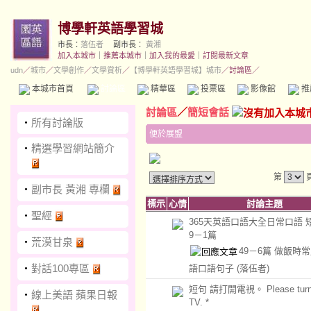
博學軒英語學習城
市長：
落伍者
副市長：
黃湘
加入本城市
｜
推薦本城市
｜
加入我的最愛
｜
訂閱最新文章
udn
／
城市
／
文學創作
／
文學賞析
／
【博學軒英語學習城】城市
／討論區／
本城市首頁
討論區
精華區
投票區
影像館
推
討論區
／
簡短會話
‧
所有討論版
便於展盟
‧
精選學習網站簡介
第
‧
副市長 黃湘 專欄
標示
心情
討論主題
‧
聖經
365天英語口語大全日常口語 
9－1篇
‧
荒漠甘泉
49－6篇 做飯時
‧
對話100專區
語口語句子
(落伍者)
短句 請打開電視。 Please turn 
‧
線上美語 蘋果日報
TV. *