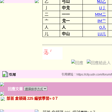
乙
弓山
乙
NU
亅
中戈
亅
LI
二
一一
二
MM
亠
戈一
亠
IM
人
人
人
O
儿
中山
儿
LU
引用網址：https://city.udn.com/forum
回應文章
部首 倉頡碼 225 編號學習= 0７