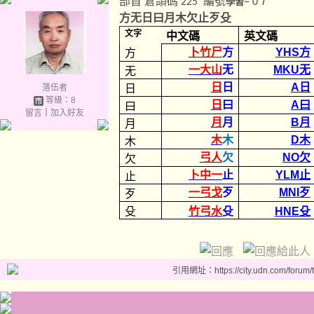
部首
倉頡碼
編號
７
225
學習
= 0
方无日曰月木欠止歹殳
文字
中文碼
英文碼
卜竹尸
方
YHS方
方
一大山
无
MKU无
无
日
日
A日
落伍者
日
等級：8
日
曰
A曰
曰
留言
｜
加入好友
月
月
B月
月
木
木
D木
木
弓人
欠
NO欠
欠
卜中一
止
YLM止
止
一弓戈
歹
MNI歹
歹
殳
竹弓水
殳
HNE殳
引用網址：https://city.udn.com/forum