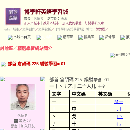
博學軒英語學習城
市長：
落伍者
副市長：
黃湘
加入本城市
｜
推薦本城市
｜
加入我的最愛
｜
訂閱最新文章
udn
／
城市
／
文學創作
／
文學賞析
／
【博學軒英語學習城】城市
／討論區／
本城市首頁
討論區
精華區
投票區
影像館
推
討論區
／
精選學習網站簡介
看回應文
部首 倉頡碼 225 編號學習= 01
部首
倉頡碼
編號
225
學習
= 01
一丨丶丿乙亅二亠人儿
十字
文字
中文碼
英文碼
一
一
一
M
丨
中
丨
L
落伍者
丶
戈
丶
I
等級：8
丿
十
丿
H
留言
｜
加入好友