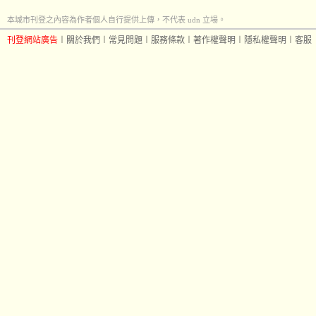
本城市刊登之內容為作者個人自行提供上傳，不代表 udn 立場。
刊登網站廣告
︱
關於我們
︱
常見問題
︱
服務條款
︱
著作權聲明
︱
隱私權聲明
︱
客服