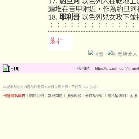
17.
約旦河
以色列人
在
乾地
上
頭
堆
在
吉甲
附近，
作為
約旦河
18.
耶
利
哥
以色列
兒女
攻下
並
：：：：：：：：：：：：：
引用網址：https://city.udn.com/forum
本城市刊登之內容為作者個人自行提供上傳，不代表 udn 立場。
刊登網站廣告
︱
關於我們
︱
常見問題
︱
服務條款
︱
著作權聲明
︱
隱私權聲明
︱
客服