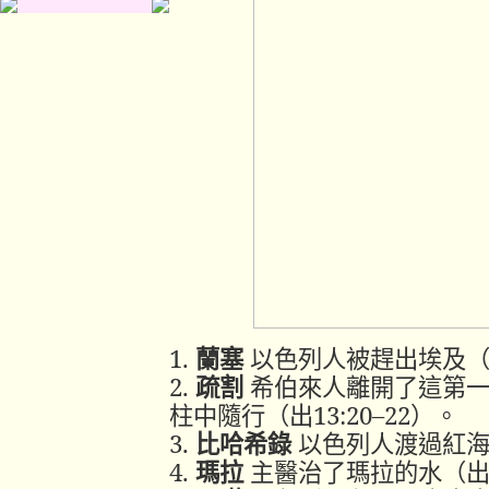
1.
蘭
塞
以色列人
被
趕出
埃及
2.
疏
割
希伯來
人
離開
了
這
第
柱
中
隨行
（出
13:20–22
）。
3.
比
哈
希
錄
以色列人
渡過
紅
4.
瑪
拉
主
醫治
了
瑪
拉
的
水
（