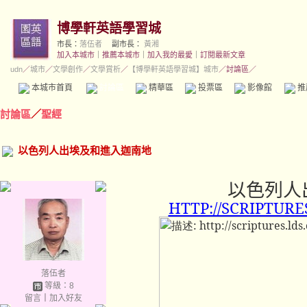
博學軒英語學習城
市長：
落伍者
副市長：
黃湘
加入本城市
｜
推薦本城市
｜
加入我的最愛
｜
訂閱最新文章
udn
／
城市
／
文學創作
／
文學賞析
／
【博學軒英語學習城】城市
／討論區／
本城市首頁
討論區
精華區
投票區
影像館
推
討論區
／
聖經
以色列人出埃及和進入迦南地
以色列人
HTTP://SCRIPTURE
落伍者
等級：8
留言
｜
加入好友