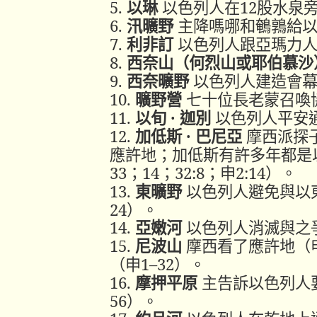
5.
以
琳
以色列人
在
12
股
水泉
6.
汛
曠野
主
降
嗎哪
和
鵪鶉
給
7.
利
非
訂
以色列人
跟
亞瑪力
8.
西奈山
（何烈山
或
耶
伯
慕
沙
9.
西
奈
曠野
以色列人
建造
會
10.
曠野
營
七十
位
長老
蒙
召喚
11.
以
旬
·
迦
別
以色列人
平安
12.
加
低
斯
·
巴
尼
亞
摩西
派
探
應許地；
加
低
斯
有
許多
年
都
是
33
；
14
；
32:8
；
申
2:14
）。
13.
東
曠野
以色列人
避免
與
以
24
）。
14.
亞
嫩
河
以色列人
消滅
與之
15.
尼
波
山
摩西
看了
應許地
（
（申
1–32
）。
16.
摩押
平原
主
告訴
以色列人
56
）。