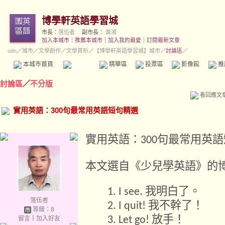
博學軒英語學習城
市長：
落伍者
副市長：
黃湘
加入本城市
｜
推薦本城市
｜
加入我的最愛
｜
訂閱最新文章
udn
／
城市
／
文學創作
／
文學賞析
／
【博學軒英語學習城】城市
／討論區／
本城市首頁
討論區
精華區
投票區
影像館
推
討論區
／
不分版
看回應文
實用英語：300句最常用英語短句精選
實用英語：
句最常用英語
300
本文選自《少兒學英語》的
我明白了。
1. I see.
落伍者
我不幹了！
2. I quit!
等級：8
放手！
3. Let go!
留言
｜
加入好友