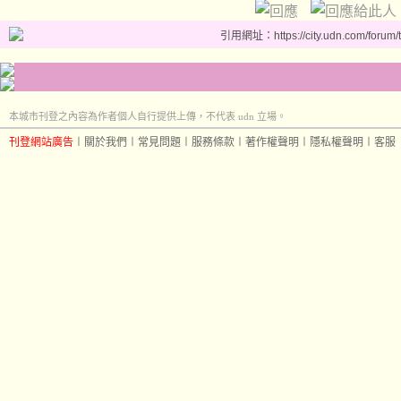
引用網址：https://city.udn.com/forum
本城市刊登之內容為作者個人自行提供上傳，不代表 udn 立場。
刊登網站廣告
︱
關於我們
︱
常見問題
︱
服務條款
︱
著作權聲明
︱
隱私權聲明
︱
客服