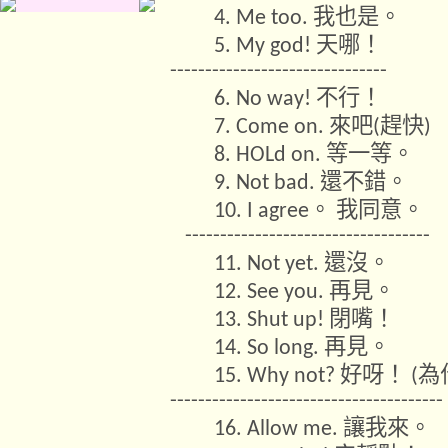
我也是。
4. Me too.
天哪！
5. My god!
-------------------------------
不行！
6. No way!
來吧
趕快
7. Come on.
(
)
等一等。
8. HOLd on.
還不錯。
9. Not bad.
。
我同意。
10. I agree
-----------------------------------
還沒。
11. Not yet.
再見。
12. See you.
閉嘴！
13. Shut up!
再見。
14. So long.
好呀！
為
15. Why not?
(
---------------------------------------
讓我來。
16. Allow me.