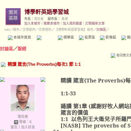
博學軒英語學習城
市長：
落伍者
副市長：
黃湘
加入本城市
｜
推薦本城市
｜
加入我的最愛
｜
訂閱最新文章
udn
／
城市
／
文學創作
／
文學賞析
／
【博學軒英語學習城】城市
／討論區／
本城市首頁
討論區
精華區
投票區
影像館
推
討論區
／
聖經
看回應文
精讀 箴言(The Proverbs)每次1 節 1:1
精讀 箴言
(The Proverbs)
每
1:1-33
誦讀 第
1
章
(
感謝好牧人網站
箴言的價值
落伍者
1:1
以色列王大衛兒子所羅
等級：8
[NASB] The proverbs of S
留言
｜
加入好友