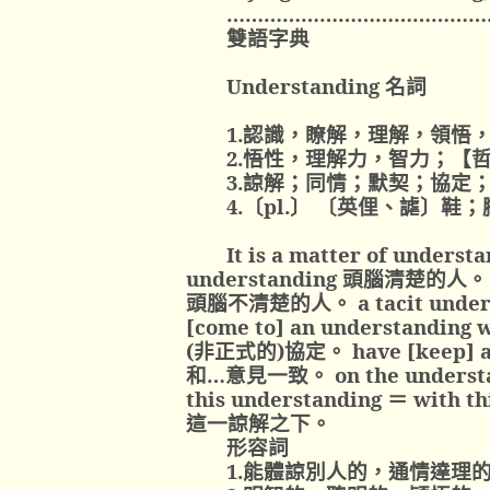
……………………………………
雙語字典
Understanding
名詞
1.
認識，瞭解，理解，領悟
2.
悟性，理解力，智力；【哲
3.
諒解；同情；默契；協定
4.
〔
pl.
〕 〔英俚、謔〕鞋；
It is a matter of underst
understanding
頭腦清楚的人。
頭腦不清楚的人。
a tacit unde
[come to] an understanding wi
(
非正式的
)
協定。
have [keep] a
和…意見一致。
on the understa
this understanding
＝
with th
這一諒解之下。
形容詞
1.
能體諒別人的，通情達理