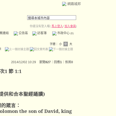
網路城邦
你還沒有登入喔(
馬上登入
/
加入會員
)
薦連結
公告區
訪客簿
市政中心
(0)
字體：
小
中
大
章
2014/12/02 10:29 瀏覽
827
｜回應
1
｜
推薦
0
次
1
節
1:1
提供和合本聖經誦讀
)
門的箴言：
olomon the son of David, king