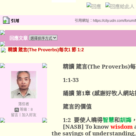
引用網址：https://city.udn.com/forum
回應文章
精讀 箴言(The Proverbs)每次1 節 1:2
精讀 箴言
(The Proverbs)
每
1:1-33
誦讀 第
1
章
(
感謝好牧人網站
落伍者
箴言的價值
等級：8
留言
｜
加入好友
1:2
要使人曉得
智慧
和
訓誨
[NASB] To know
wisdom
the sayings of understanding,