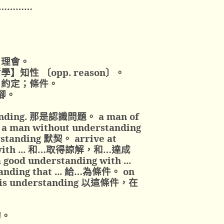
…………
，理會。
學】知性 〔
opp. reason
〕。
；約定；條件。
腳。
anding.
那是認識問題。
a man of
a man without understanding
rstanding
默契。
arrive at
th ...
和…取得諒解，和…達成
 good understanding with ...
nding that ...
給…為條件。
on
is understanding
以這條件，在
的。