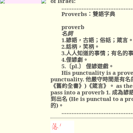
of Israel:
……………………………………
Proverbs
：
雙語字典
proverb
名詞
1.
諺語
，
古語
；
俗話
；
箴言
2.
話柄
，
笑柄。
3.
人人知道的事情
；
有名的
4.
俚諺劇。
5.
〔pl.〕 俚諺遊戲。
His punctuality is a prov
punctuality. 他嚴守時間是有名的。
《舊約全書》)《箴言》。 as the pr
pass into a proverb 1. 成為
到出名 (He is punctual to 
的)。
……………………………………