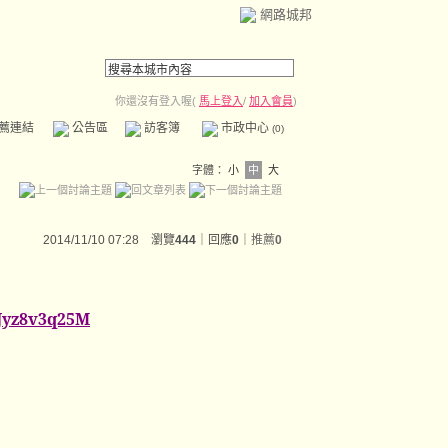
網路城邦
你還沒有登入喔(
馬上登入
/
加入會員
)
薦連結
公告區
訪客簿
市政中心
(0)
字體：
小
中
大
2014/11/10 07:28 瀏覽
444
｜回應
0
｜
推薦
0
Jyz8v3q25M