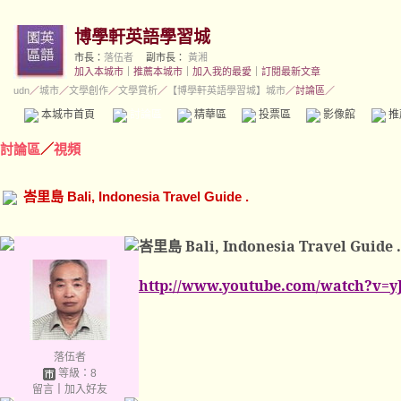
博學軒英語學習城
市長：
落伍者
副市長：
黃湘
加入本城市
｜
推薦本城市
｜
加入我的最愛
｜
訂閱最新文章
udn
／
城市
／
文學創作
／
文學賞析
／
【博學軒英語學習城】城市
／討論區／
本城市首頁
討論區
精華區
投票區
影像館
推
討論區
／
視頻
峇里島 Bali, Indonesia Travel Guide .
峇里島
Bali, Indonesia Travel Guide .
http://www.youtube.com/watch?v=y
落伍者
等級：8
留言
｜
加入好友