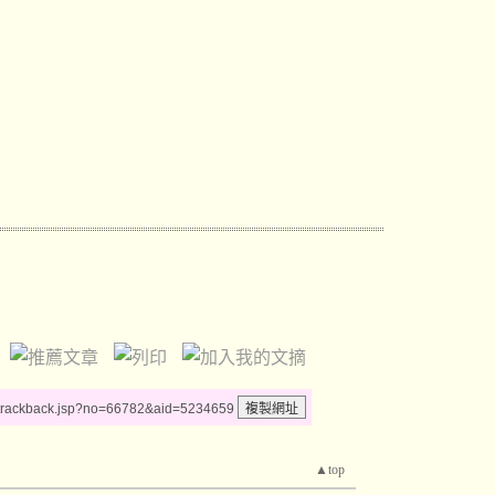
/trackback.jsp?no=66782&aid=5234659
▲top