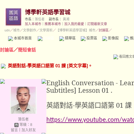
博學軒英語學習城
市長：
落伍者
副市長：
黃湘
加入本城市
｜
推薦本城市
｜
加入我的最愛
｜
訂閱最新文章
udn
／
城市
／
文學創作
／
文學賞析
／
【博學軒英語學習城】城市
／討論區／
本城市首頁
討論區
精華區
投票區
影像館
推
討論區
／
簡短會話
看回應文
英語對話-學英語口語第 01 課 [英文字幕]。
English Conversation - Lea
Subtitles] Lesson 01 .
英語對話
-
學英語口語第
01
課
https://www.youtube.com/wat
落伍者
等級：8
留言
｜
加入好友