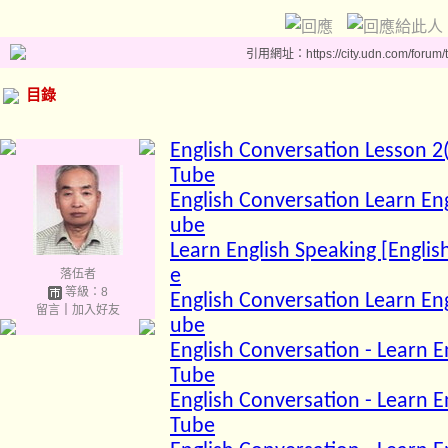
引用網址：https://city.udn.com/forum
目錄
English Conversation Lesson 2(
Tube
English Conversation Learn Eng
ube
Learn English Speaking [Englis
e
落伍者
等級：8
English Conversation Learn Eng
留言
｜
加入好友
ube
English Conversation - Learn E
Tube
English Conversation - Learn E
Tube