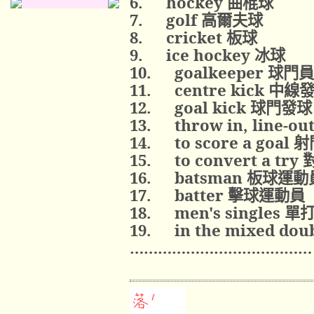
6.
hockey
曲棍球
7.
golf
高爾夫球
8.
cricket
板球
9.
ice hockey
冰球
10.
goalkeeper
球門員
11.
centre kick
中線
12.
goal kick
球門發球
13.
throw in, line-ou
14.
to score a goal
射
15.
to convert a try
16.
batsman
板球運動
17.
batter
擊球運動員
18.
men's singles
單
19.
in the mixed dou
…………………………………