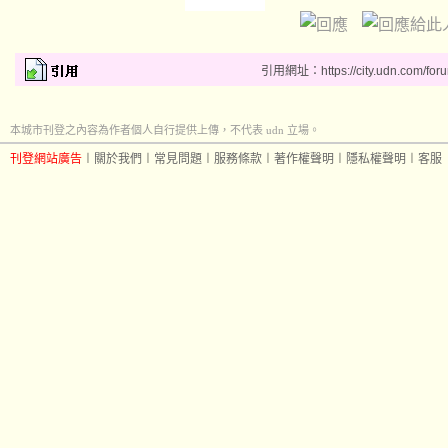
引用網址：https://city.udn.com/for
本城市刊登之內容為作者個人自行提供上傳，不代表 udn 立場。
刊登網站廣告
︱
關於我們
︱
常見問題
︱
服務條款
︱
著作權聲明
︱
隱私權聲明
︱
客服