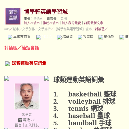
博學軒英語學習城
市長：
落伍者
副市長：
黃湘
加入本城市
｜
推薦本城市
｜
加入我的最愛
｜
訂閱最新文章
udn
／
城市
／
文學創作
／
文學賞析
／
【博學軒英語學習城】城市
／討論區／
本城市首頁
討論區
精華區
投票區
影像館
推
討論區
／
簡短會話
球類運動英語詞彙
球類運動英語詞彙
1.
basketball
籃球
2.
volleyball
排球
3.
tennis
網球
4.
baseball
壘球
落伍者
等級：8
5.
handball
手球
留言
｜
加入好友