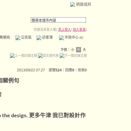
網路城邦
你還沒有登入喔(
馬上登入
/
加入會員
)
薦連結
公告區
訪客簿
市政中心
(0)
字體：
小
中
大
2013/09/22 07:27 瀏覽
524
｜回應
0
｜
推薦
0
相關例句
句
更多牛津
我已對設計作
o the design.