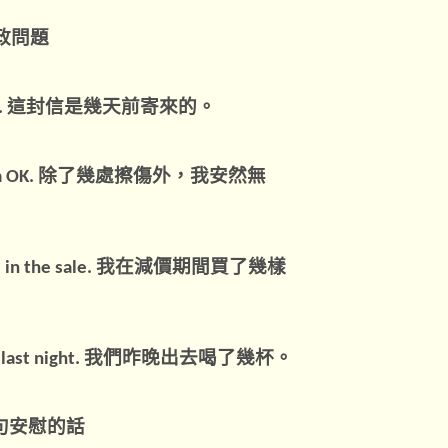
政問題
這封信是幾天前寄來的。
.
除了幾處擦傷外，我安然無
m OK.
我在減價期間買了幾樣
 in the sale.
我們昨晚出去喝了幾杯。
last night.
句安慰的話