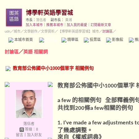
博學軒英語學習城
市長：
落伍者
副市長：
黃湘
加入本城市
｜
推薦本城市
｜
加入我的最愛
｜
訂閱最新文章
udn
／
城市
／
文學創作
／
文學賞析
／
【博學軒英語學習城】城市
／討論區／
本城市首頁
討論區
精華區
投票區
影像館
推
討論區
／
英語 相關詞
教育部公佈國中小1000個單字 相關例句
教育部公佈國中小
個單字
1000
的相關例句
全部釋義例
a few
共找到
條
相關的例句
200
a few
1. I've made a few adjustments t
落伍者
了幾處調整。
等級：8
留言
｜
加入好友
來自《權威詞典》