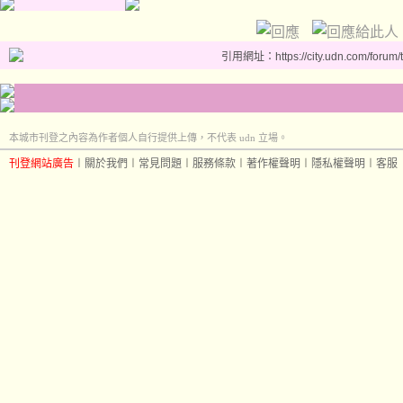
引用網址：https://city.udn.com/forum
本城市刊登之內容為作者個人自行提供上傳，不代表 udn 立場。
刊登網站廣告
︱
關於我們
︱
常見問題
︱
服務條款
︱
著作權聲明
︱
隱私權聲明
︱
客服