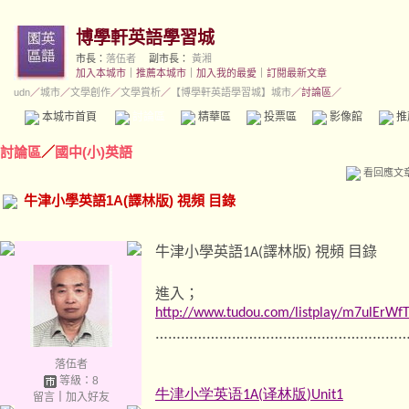
博學軒英語學習城
市長：
落伍者
副市長：
黃湘
加入本城市
｜
推薦本城市
｜
加入我的最愛
｜
訂閱最新文章
udn
／
城市
／
文學創作
／
文學賞析
／
【博學軒英語學習城】城市
／討論區／
本城市首頁
討論區
精華區
投票區
影像館
推
討論區
／
國中(小)英語
看回應文
牛津小學英語1A(譯林版) 視頻 目錄
牛津小學英語
譯林版
視頻
目錄
1A(
)
進入；
http://www.tudou.com/listplay/m7ulErW
…………………………………………………
落伍者
等級：8
牛津小学英语
译林版
1A(
)Unit1
留言
｜
加入好友