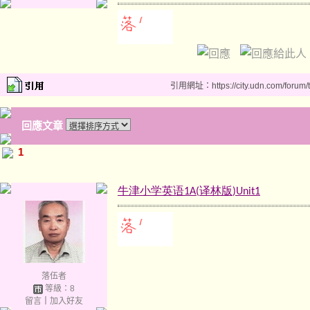
引用網址：https://city.udn.com/forum
回應文章
1
牛津小学英语
译林版
1A(
)Unit1
落伍者
等級：8
留言
｜
加入好友