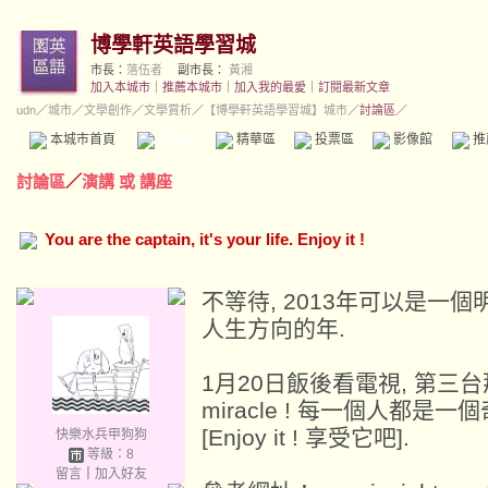
博學軒英語學習城
市長：
落伍者
副市長：
黃湘
加入本城市
｜
推薦本城市
｜
加入我的最愛
｜
訂閱最新文章
udn
／
城市
／
文學創作
／
文學賞析
／
【博學軒英語學習城】城市
／討論區／
本城市首頁
討論區
精華區
投票區
影像館
推
討論區
／
演講 或 講座
You are the captain, it's your life. Enjoy it !
不等待, 2013年可以是一
人生方向的年.
1月20日飯後看電視, 第三台那個
miracle ! 每一個人都是一
[Enjoy it ! 享受它吧].
快樂水兵甲狗狗
等級：8
留言
｜
加入好友