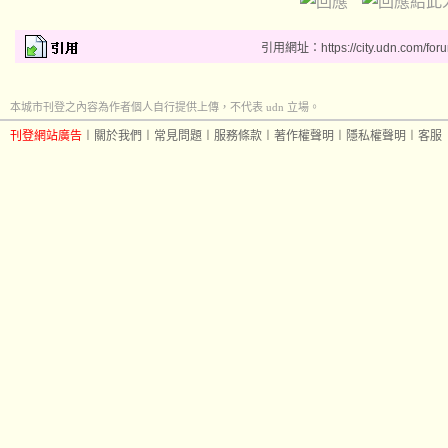
引用網址：https://city.udn.com/for
本城市刊登之內容為作者個人自行提供上傳，不代表 udn 立場。
刊登網站廣告
︱
關於我們
︱
常見問題
︱
服務條款
︱
著作權聲明
︱
隱私權聲明
︱
客服