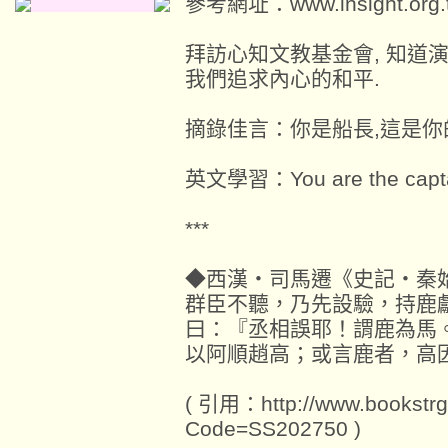
參考網址：www.insight.org.
拜訪心知文教基金會, 知道
我們追求內心的和平.
摘錄佳言：你是船長,這是你
英文學習：You are the captain, i
***
◆西漢‧司馬遷《史記‧秦
群臣不聽，乃先設驗，持鹿
曰：『丞相誤耶！謂鹿為馬
以阿順趙高；或言鹿者，高
( 引用：http://www.bookstrg
Code=SS202750 )