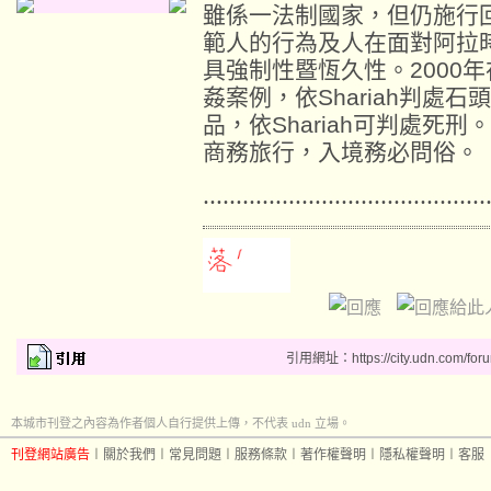
雖係一法制國家，但仍施行
範人的行為及人在面對阿拉
具強制性暨恆久性。
年
2000
姦案例，依
判處石頭
Shariah
品，依
可判處死刑。
Shariah
商務旅行，入境務必問俗。
……………………………………
引用網址：https://city.udn.com/for
本城市刊登之內容為作者個人自行提供上傳，不代表 udn 立場。
刊登網站廣告
︱
關於我們
︱
常見問題
︱
服務條款
︱
著作權聲明
︱
隱私權聲明
︱
客服