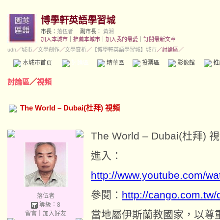
博學軒英語學習城
市長：
落伍者
副市長：
黃湘
加入本城市
｜
推薦本城市
｜
加入我的最愛
｜
訂閱最新文章
udn
／
城市
／
文學創作
／
文學賞析
／
【博學軒英語學習城】城市
／討論區／
本城市首頁
討論區
精華區
投票區
影像館
推
討論區
／
視頻
The World – Dubai(杜拜) 視頻
杜拜
視
The World – Dubai(
)
進入：
http://www.youtube.com/w
參閱：
http://cango.com.tw/
落伍者
等級：8
當地屬伊斯蘭教國家，以尊
留言
｜
加入好友