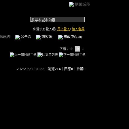
網路城邦
你還沒有登入喔(
馬上登入
/
加入會員
)
薦連結
公告區
訪客簿
市政中心
(0)
字體：
小
中
大
2026/05/30 20:33 瀏覽
214
｜回應
0
｜
推薦
0