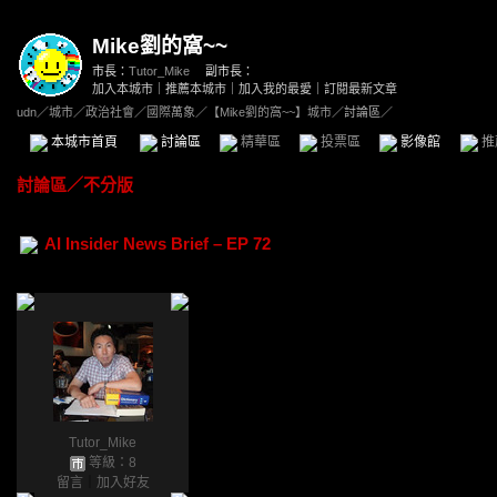
Mike劉的窩~~
市長：
Tutor_Mike
副市長：
加入本城市
｜
推薦本城市
｜
加入我的最愛
｜
訂閱最新文章
udn
／
城市
／
政治社會
／
國際萬象
／
【Mike劉的窩~~】城市
／討論區／
本城市首頁
討論區
精華區
投票區
影像館
推
討論區
／
不分版
AI Insider News Brief – EP 72
Tutor_Mike
等級：8
留言
｜
加入好友