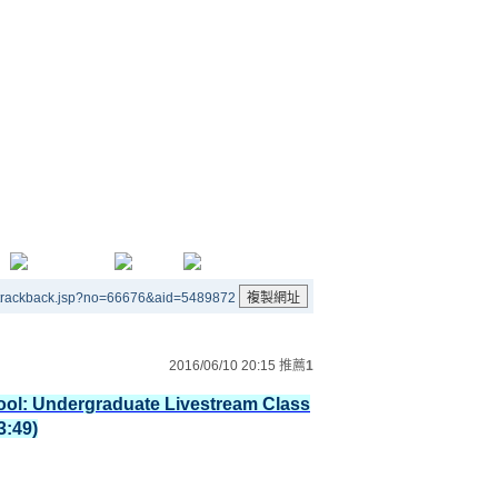
/trackback.jsp?no=66676&aid=5489872
2016/06/10 20:15
推薦
1
l: Undergraduate Livestream Class
3:49)