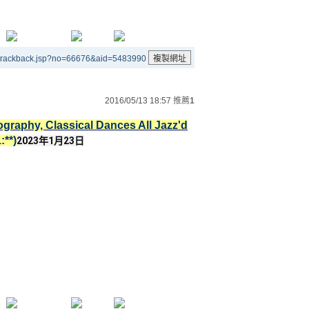
/trackback.jsp?no=66676&aid=5483990
2016/05/13 18:57
推薦
1
graphy, Classical Dances All Jazz'd
:**)
2023年1月23日