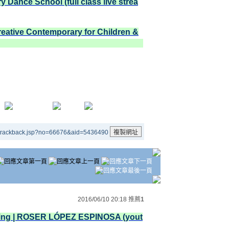
 Dance School (full class live strea
Creative Contemporary for Children &
/trackback.jsp?no=66676&aid=5436490
2016/06/10 20:18
推薦
1
nering | ROSER LÓPEZ ESPINOSA (yout