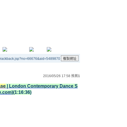
/trackback.jsp?no=66676&aid=5489870
2016/05/26 17:58
推薦
1
ase
| London Contemporary Dance S
be.com)
(1:16:36)