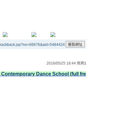
/trackback.jsp?no=66676&aid=5484424
2016/05/25 18:44
推薦
1
 Contemporary Dance School (full fre