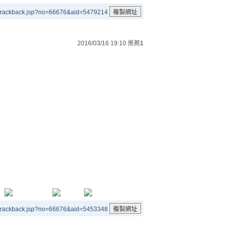
/trackback.jsp?no=66676&aid=5479214
2016/03/16 19:10
推薦
1
/trackback.jsp?no=66676&aid=5453348