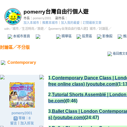
pomerry台灣自由行個人遊
市長：
pomerry2001
副市長：
加入本城市
｜
推薦本城市
｜
加入我的最愛
｜
訂閱最新文章
udn
／
城市
／
生活時尚
／
旅遊
／
【pomerry台灣自由行個人遊】城市
／討論區／
本城市首頁
討論區
精華區
投票區
影像館
推
討論區
／
不分版
看回應文
Contemporary
1.
Contemporary Dance Class | Lond
free online class) (youtube.com)
(1:1
2.
Tutorial Shorts Assemblé | Londo
be.com)
(0:46)
3.
Ballet Class | London Contemporary
pomerry2001
s) (youtube.com)
(24:47)
等級：8
留言
｜
加入好友