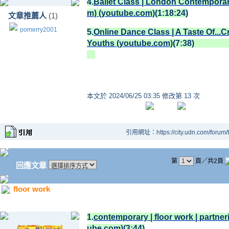
4.
Ballet Class | London Contemporary
m) (youtube.com)
(1:18:24)
文章推薦人
(1)
pomerry2001
5.
Online Dance Class | A Taste Of...
Youths (youtube.com)
(7:38)
本文於
2024/06/25 03:35 修改第 13 次
引用網址：https://city.udn.com/forum
第
頁／共2頁
回應文章
floor work
1.
contemporary | floor work | part
ube.com)
(3:44)