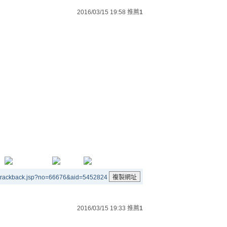
2016/03/15 19:58
推薦
1
/trackback.jsp?no=66676&aid=5452824
2016/03/15 19:33
推薦
1