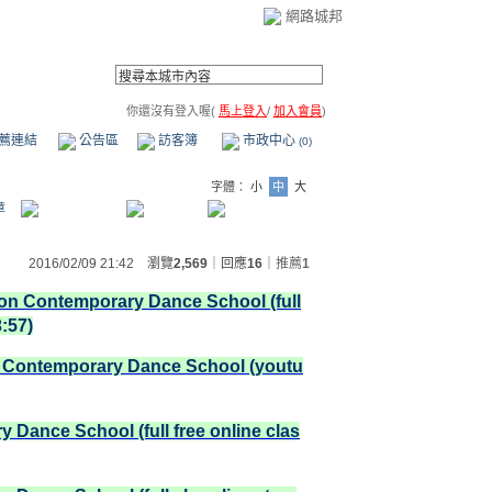
網路城邦
你還沒有登入喔(
馬上登入
/
加入會員
)
薦連結
公告區
訪客簿
市政中心
(0)
字體：
小
中
大
章
2016/02/09 21:42 瀏覽
2,569
｜回應
16
｜
推薦
1
on Contemporary Dance School (full
3:57)
n Contemporary Dance School (youtu
 Dance School (full free online clas