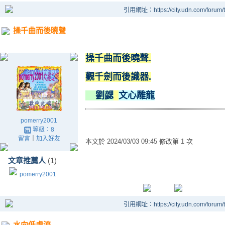
引用網址：https://city.udn.com/forum
操千曲而後曉聲
操千曲而後曉聲.
觀千劍而後識器.
劉勰
文心雕龍
pomerry2001
等級：8
留言
｜
加入好友
本文於
2024/03/03 09:45 修改第 1 次
文章推薦人
(1)
pomerry2001
引用網址：https://city.udn.com/forum
水向低處流