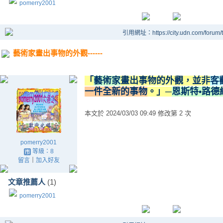
pomerry2001
引用網址：https://city.udn.com/forum
藝術家畫出事物的外觀------
「
藝術家
畫出事物的外觀，並非
客
一件全新的事物
。」─
恩斯特•路德
本文於
2024/03/03 09:49 修改第 2 次
pomerry2001
等級：8
留言
｜
加入好友
文章推薦人
(1)
pomerry2001