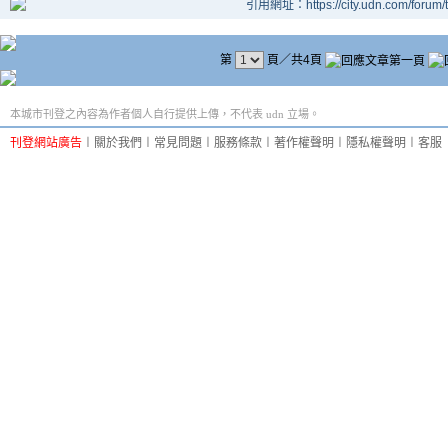
引用網址：https://city.udn.com/forum
第
頁／共4頁
本城市刊登之內容為作者個人自行提供上傳，不代表 udn 立場。
刊登網站廣告
︱
關於我們
︱
常見問題
︱
服務條款
︱
著作權聲明
︱
隱私權聲明
︱
客服