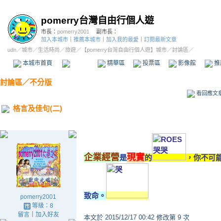
pomerry台灣自由行個人遊
市長：
pomerry2001
副市長：
加入本城市
｜
推薦本城市
｜
加入我的最愛
｜
訂閱最新文章
udn
／
城市
／
生活時尚
／
旅遊
／
【pomerry台灣自由行個人遊】城市
／討論區／
本城市首頁
討論區
精華區
投票區
影像館
推
討論區
／
不分版
看回應文
格言及佳句(二)
企業經營
現實
是
的
，你不可
致命。
pomerry2001
等級：8
留言
｜
加入好友
本文於
2015/12/17 00:42 修改第 9 次