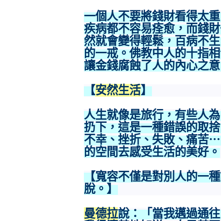
一個人不要將錢財看得太重
疾病都不容易痊愈，而錢財
然就會變得輕鬆，百病不生
的一戒。佛教中人的十指相
讓金錢腐蝕了人的內心之意
【
安然生活
】
人生就像是旅行，有些人為
扔下，這是一種錯誤的取捨
不幸、挫折、失敗、痛苦⋯
的空間去感受生活的美好。
【寬容不僅是對別人的一種
脫。】
曼德拉
說：「當我邁過通往