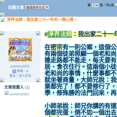
第
頁／共2頁
回應文章
淨界法師：我出家二十一年的一個心得。
#
淨界法師
：我出家二十一
在
密宗
有一則公案，這個公
有兩個徒弟照顧一個老和尚
連走路都不能走，每天要有
居、食衣住行。這兩個小徒
pomerry2001
等級：8
老和尚的事情，什麼事都不
留言
｜
加入好友
就坐著商量，大師兄說：我
業都完了！都不要修行了，
文章推薦人
(1)
學，修殊勝的法門回來，再
pomerry2001
小師弟說：師兄你講的有道
個都完蛋，倒不如一個出去