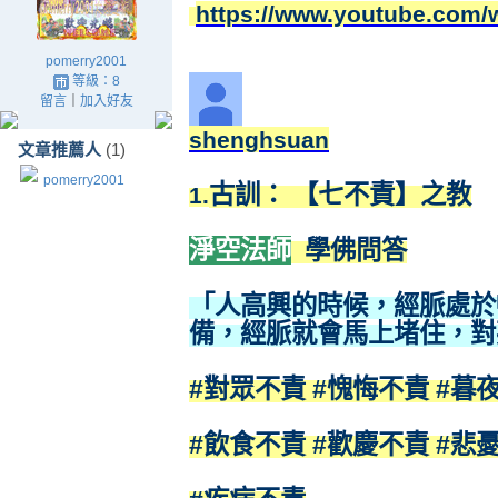
https://www.youtube.com
pomerry2001
等級：8
留言
｜
加入好友
shenghsuan
文章推薦人
(1)
pomerry2001
古訓： 【七不責】之教
1.
淨空法師
學佛問答
「人高興的時候，經脈處於
備，經脈就會馬上堵住，對
#對眾不責 #愧悔不責 #暮
#飲食不責 #歡慶不責 #悲