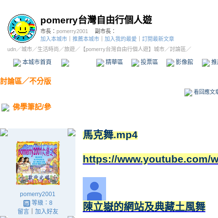
pomerry台灣自由行個人遊
市長：
pomerry2001
副市長：
加入本城市
｜
推薦本城市
｜
加入我的最愛
｜
訂閱最新文章
udn
／
城市
／
生活時尚
／
旅遊
／
【pomerry台灣自由行個人遊】城市
／討論區／
本城市首頁
討論區
精華區
投票區
影像館
推
討論區
／
不分版
看回應文
佛學筆記/參
馬克舞.mp4
https://www.youtube.com/
pomerry2001
等級：8
陳立嶽的網站及典藏土風舞
留言
｜
加入好友