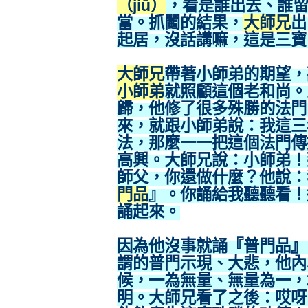
（jiū）
，看是誰出去、誰
當。抓鬮的結果，
大師兄
出
起居，沒話講嘛，這是三寶
大師兄
帶著小師弟的期望，
小師弟
就照顧這個老和尚。
歸，他修了很多殊勝的法門
來，就跟小師弟說：我這三
法，那麼一一把這個法門傳
高興。大師兄說：小師弟！
師父，你還做什麼？他說：
門品
』。你誦給我聽聽看！
誦起來。
因為他沒事就誦『普門品』
謂的普門示現、大悲，他內
候，一為無量、無量為一，
明。大師兄看了之後：哎呀