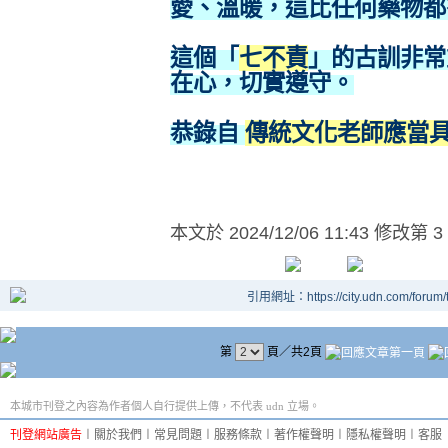
愛、溫暖，這比任何藥物都
這個「
七不責
」的古訓非常
在心，切實遵守。
恭錄自
傳統文化老師應當
本文於
2024/12/06 11:43 修改第 3
引用網址：https://city.udn.com/forum
第
頁／共2頁
本城市刊登之內容為作者個人自行提供上傳，不代表 udn 立場。
刊登網站廣告
︱
關於我們
︱
常見問題
︱
服務條款
︱
著作權聲明
︱
隱私權聲明
︱
客服