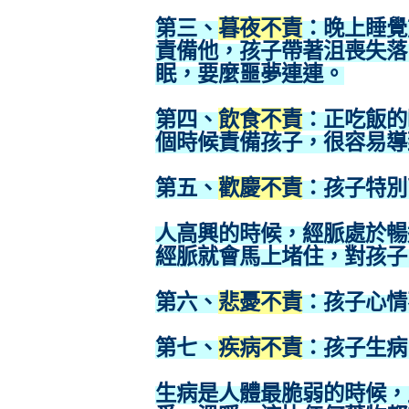
第三、
暮夜不責
：晚上睡覺
責備他，孩子帶著沮喪失落
眠，要麼噩夢連連。
第四、
飲食不責
：正吃飯的
個時候責備孩子，很容易導
第五、
歡慶不責
：孩子特別
人高興的時候，經脈處於暢
經脈就會馬上堵住，對孩子
第六、
悲憂不責
：孩子心情
第七、
疾病不責
：孩子生病
生病是人體最脆弱的時候，