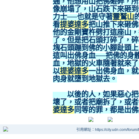
通，他想用山把佛砸碎，所
像崩塌了，山石跌下來砸到
力士──也就是守著
靈鷲山
看
提婆達多
把山推下來砸佛
他的金剛寶杵劈打這座山，
了。但是把石頭打碎了，碎
塊石頭蹦到佛的小腳趾頭上
這叫出佛身血──把佛的身
血，地獄的火車隨著就來了
以
提婆達多
一出佛身血，就
肉身就墮到地獄去。
以後的人，如果惡心把佛
壞了，或者把廟拆了，或者
婆達多
同等的罪，都是出佛
引用網址：https://city.udn.com/forum