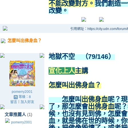
不能改變對方。
我們創造一
改變。
引用網址：https://city.udn.com/forum
怎麼叫出佛身血？
地獄不空 （79/146）
宣化上人
主講
怎麼叫出佛身血？
pomerry2001
等級：8
怎麼叫
出佛身血
呢？現
留言
｜
加入好友
了，那怎麼會
出佛身血
呢？
候，也沒有見到佛，怎麼會
文章推薦人
(1)
血，就是佛在世的時候，你
pomerry2001