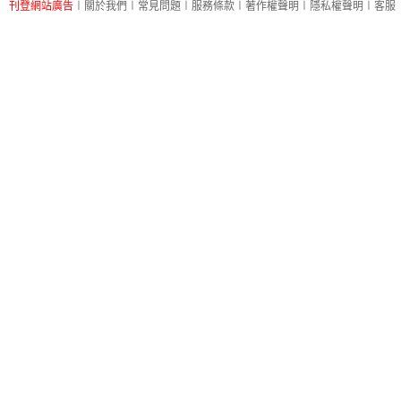
刊登網站廣告
︱
關於我們
︱
常見問題
︱
服務條款
︱
著作權聲明
︱
隱私權聲明
︱
客服