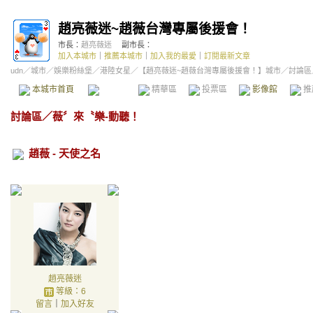
趙亮薇迷~趙薇台灣專屬後援會！
市長：
趙亮薇迷
副市長：
加入本城市
｜
推薦本城市
｜
加入我的最愛
｜
訂閱最新文章
udn
／
城市
／
娛樂粉絲堡
／
港陸女星
／
【趙亮薇迷~趙薇台灣專屬後援會！】城市
／討論區
本城市首頁
討論區
精華區
投票區
影像館
推
討論區
／
薇〞來〝樂-動聽！
趙薇 - 天使之名
趙亮薇迷
等級：6
留言
｜
加入好友