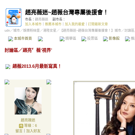
趙亮薇迷~趙薇台灣專屬後援會！
市長：
趙亮薇迷
副市長：
加入本城市
｜
推薦本城市
｜
加入我的最愛
｜
訂閱最新文章
udn
／
城市
／
娛樂粉絲堡
／
港陸女星
／
【趙亮薇迷~趙薇台灣專屬後援會！】城市
／討論區
本城市首頁
討論區
精華區
投票區
影像館
推
討論區
／
趙亮〞薇‘視界’
趙薇2013.6月最新寫真！
趙亮薇迷
等級：6
留言
｜
加入好友