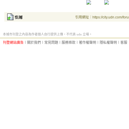
引用網址：https://city.udn.com/for
本城市刊登之內容為作者個人自行提供上傳，不代表 udn 立場。
刊登網站廣告
︱
關於我們
︱
常見問題
︱
服務條款
︱
著作權聲明
︱
隱私權聲明
︱
客服