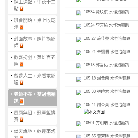
‧
線上週記，午夜十二
點
10534 黃玟淇 水怪泡麵趴
‧
班會開始，桌上收乾
10524 李芳瑜 水怪泡麵趴
淨
‧
封面故事，照片攝影
105 27 施佳瑩 水怪泡麵趴
師
105 21 朱姵儒 水怪泡麵趴
‧
歡喜扮戲，英雄百老
匯
10513 郭哲佑 水怪泡麵趴
‧
戲夢人生，來看電影
105 18 謝孟霖 水怪泡麵趴
喔
105 30 張曉君 水怪泡麵趴
‧
老師不在，雙冠泡麵
趴
105 41 謝亞秦 水怪泡麵趴
‧
風雨無阻，冠軍籃排
賽
10501 方明瑞 水怪泡麵趴
‧
談天說地，歡迎來泡
105 35 黃芳暄 水怪泡麵趴
茶