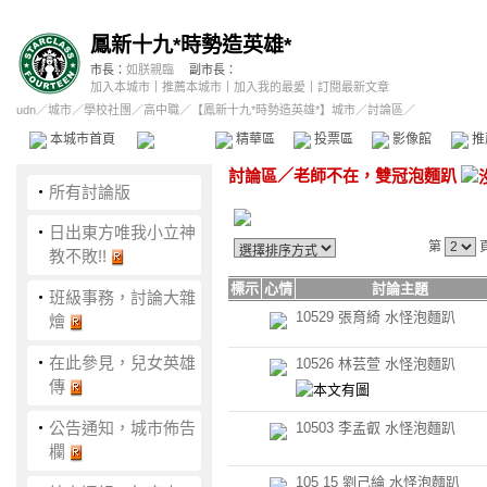
鳳新十九*時勢造英雄*
市長：
如朕親臨
副市長：
加入本城市
｜
推薦本城市
｜
加入我的最愛
｜
訂閱最新文章
udn
／
城市
／
學校社團
／
高中職
／
【鳳新十九*時勢造英雄*】城市
／討論區／
本城市首頁
討論區
精華區
投票區
影像館
推
討論區
／
老師不在，雙冠泡麵趴
‧
所有討論版
‧
日出東方唯我小立神
第
教不敗!!
標示
心情
討論主題
‧
班級事務，討論大雜
10529 張育綺 水怪泡麵趴
燴
‧
在此參見，兒女英雄
10526 林芸萱 水怪泡麵趴
傳
‧
公告通知，城市佈告
10503 李孟叡 水怪泡麵趴
欄
105 15 劉己綸 水怪泡麵趴