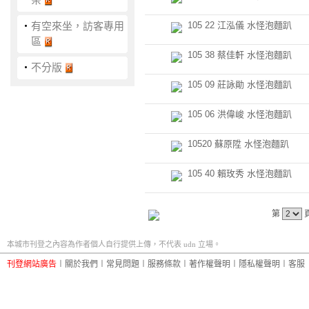
‧
有空來坐，訪客專用
105 22 江泓儀 水怪泡麵趴
區
105 38 蔡佳軒 水怪泡麵趴
‧
不分版
105 09 莊詠勛 水怪泡麵趴
105 06 洪偉峻 水怪泡麵趴
10520 蘇原陞 水怪泡麵趴
105 40 賴玫秀 水怪泡麵趴
第
本城市刊登之內容為作者個人自行提供上傳，不代表 udn 立場。
刊登網站廣告
︱
關於我們
︱
常見問題
︱
服務條款
︱
著作權聲明
︱
隱私權聲明
︱
客服