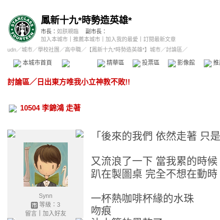
鳳新十九*時勢造英雄*
市長：
如朕親臨
副市長：
加入本城市
｜
推薦本城市
｜
加入我的最愛
｜
訂閱最新文章
udn
／
城市
／
學校社團
／
高中職
／
【鳳新十九*時勢造英雄*】城市
／討論區／
本城市首頁
討論區
精華區
投票區
影像館
推
討論區
／
日出東方唯我小立神教不敗!!
10504 李錦鴻 走著
「
後來的我們
依然走著
只
又流浪了一下
當我累的時候
趴在製圖桌
完全不想在動時
Synn
一杯熱咖啡杯緣的水珠
等級：3
吻痕
留言
｜
加入好友