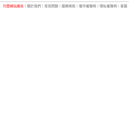
刊登網站廣告
︱
關於我們
︱
常見問題
︱
服務條款
︱
著作權聲明
︱
隱私權聲明
︱
客服