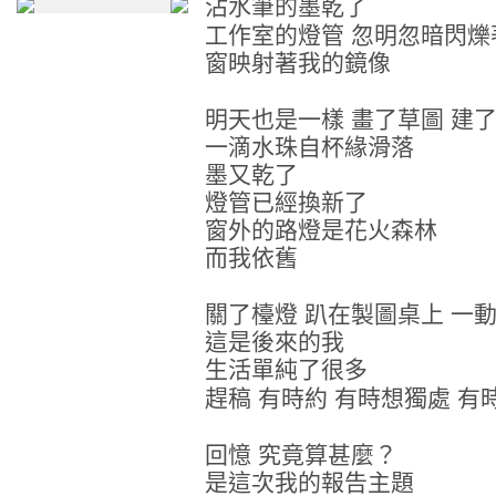
沾水筆的墨乾了
工作室的燈管
忽明忽暗閃爍
窗映射著我的鏡像
明天也是一樣
畫了草圖
建
一滴水珠自杯緣滑落
墨又乾了
燈管已經換新了
窗外的路燈是花火森林
而我依舊
關了檯燈
趴在製圖桌上
一
這是後來的我
生活單純了很多
趕稿
有時約
有時想獨處
有
回憶
究竟算甚麼
？
是這次我的報告主題