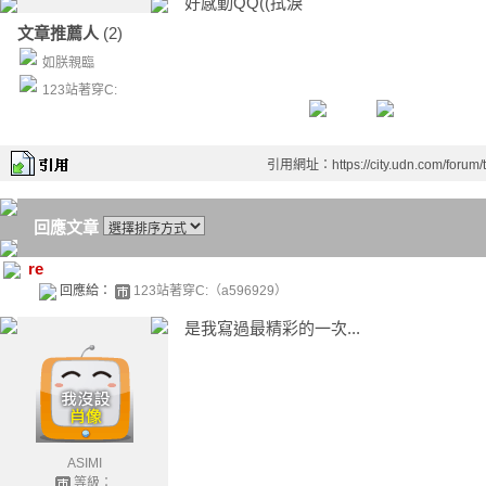
好感動QQ((拭淚
文章推薦人
(2)
如朕親臨
123站著穿C:
引用網址：https://city.udn.com/forum
回應文章
re
回應給：
123站著穿C:（a596929）
是我寫過最精彩的一次...
ASIMI
等級：