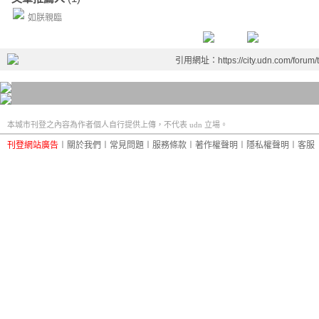
如朕親臨
引用網址：https://city.udn.com/forum
本城市刊登之內容為作者個人自行提供上傳，不代表 udn 立場。
刊登網站廣告
︱
關於我們
︱
常見問題
︱
服務條款
︱
著作權聲明
︱
隱私權聲明
︱
客服