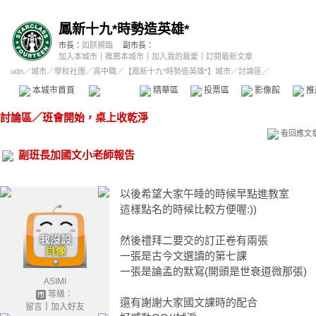
鳳新十九*時勢造英雄*
市長：
如朕親臨
副市長：
加入本城市
｜
推薦本城市
｜
加入我的最愛
｜
訂閱最新文章
udn
／
城市
／
學校社團
／
高中職
／
【鳳新十九*時勢造英雄*】城市
／討論區／
本城市首頁
討論區
精華區
投票區
影像館
推
討論區
／
班會開始，桌上收乾淨
看回應文
副班長加國文小老師報告
以後希望大家午睡的時候早點進教室
這樣點名的時候比較方便喔:))
然後禮拜二要交的訂正卷有兩張
一張是古今文選讀的第七課
一張是論孟的默寫(開頭是世衰道微那張)
ASIMI
等級：
還有謝謝大家國文課時的配合
留言
｜
加入好友