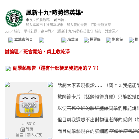
鳳新十九*時勢造英雄*
市長：
如朕親臨
副市長：
加入本城市
｜
推薦本城市
｜
加入我的最愛
｜
訂閱最新文章
udn
／
城市
／
學校社團
／
高中職
／
【鳳新十九*時勢造英雄*】城市
／討論區／
本城市首頁
討論區
精華區
投票區
影像館
推
討論區
／
班會開始，桌上收乾淨
副學藝報告（還有什麼梗是我能用的？？）
話劇大家表現很讚……（冏ｒｚ我還能
教師節卡片（話鋒轉得真硬）只能說幾
以便
害死全班的腦細胞讓
同學們都能說
但目前我還想不出對物理老師的感謝
（
art8310
等級：
而且副學藝現在的腦細胞
就像物理老師
留言
｜
加入好友