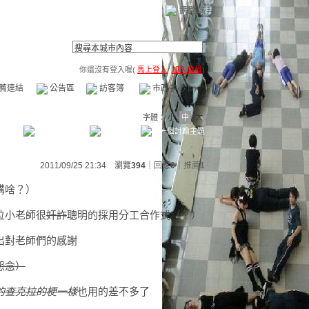
網路城邦
你還沒有登入喔(
馬上登入
/
加入會員
)
薦連結
公告區
訪客簿
市政中心
(0)
字體：
小
中
大
2011/09/25 21:34 瀏覽
394
｜回應
0
｜
推薦
1
講啥？）
位小老師很
奸詐
聰明的採用分工合作式（？）
出對老師們的感謝
怨念）
的查克拉的梗一樣
也用的差不多了