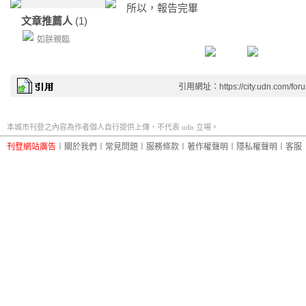
所以，報告完畢
文章推薦人
(1)
如朕親臨
引用網址：https://city.udn.com/for
本城市刊登之內容為作者個人自行提供上傳，不代表 udn 立場。
刊登網站廣告
︱
關於我們
︱
常見問題
︱
服務條款
︱
著作權聲明
︱
隱私權聲明
︱
客服