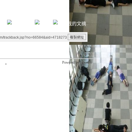
um/trackback.jsp?no=66584&aid=4718273
▲top
Powered by
udn.com