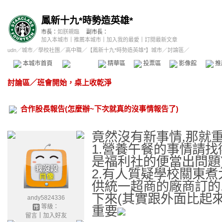
鳳新十九*時勢造英雄*
市長：
如朕親臨
副市長：
加入本城市
｜
推薦本城市
｜
加入我的最愛
｜
訂閱最新文章
udn
／
城市
／
學校社團
／
高中職
／
【鳳新十九*時勢造英雄*】城市
／討論區／
本城市首頁
討論區
精華區
投票區
影像館
推
討論區
／
班會開始，桌上收乾淨
合作股長報告(怎麼辦~下次就真的沒事情報告了)
竟然沒有新事情,那就
1.營養午餐的事情請找
是福利社的便當出問題
2.有人質疑學校關東煮
供統一超商的廠商訂的
下來(其實跟外面比起來
andy5824336
等級：
重要
留言
｜
加入好友