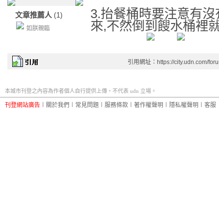
3.抬餐桶時要注意有沒
文章推薦人
(1)
來,不然倒到餿水桶裡
如朕親臨
引用網址：https://city.udn.com/for
本城市刊登之內容為作者個人自行提供上傳，不代表 udn 立場。
刊登網站廣告
︱
關於我們
︱
常見問題
︱
服務條款
︱
著作權聲明
︱
隱私權聲明
︱
客服