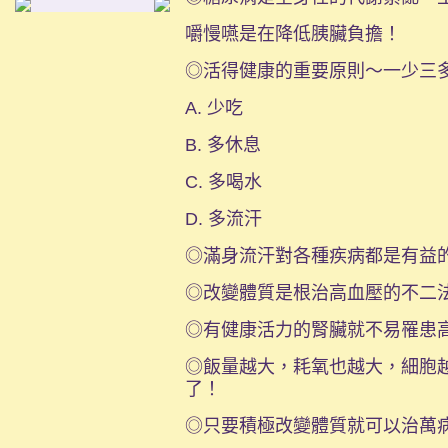
嚼慢嚥是在降低胰臟負擔！
◎活得健康的重要原則～一少三
A. 少吃
B. 多休息
C. 多喝水
D. 多流汗
◎滿身流汗對各種疾病都是有益
◎改變體質是根治高血壓的不二
◎有健康活力的腎臟就不易罹患
◎飯量越大，耗氧也越大，細胞
了！
◎只要積極改變體質就可以治萬