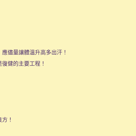
，應儘量讓體溫升高多出汗！
是復健的主要工程！
良方！