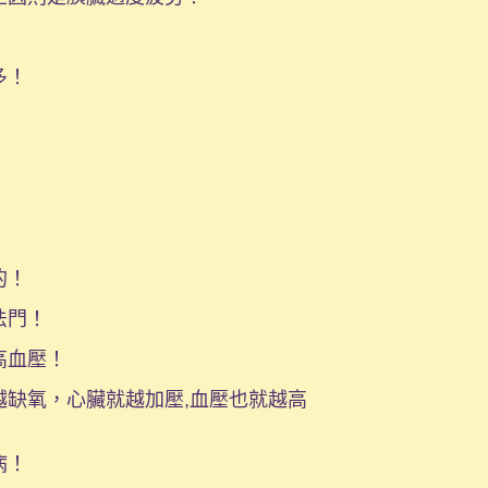
多！
的！
法門！
高血壓！
越缺氧，心臟就越加壓,血壓也就越高
病！