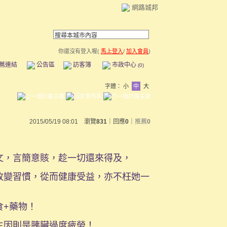
網路城邦
你還沒有登入喔(
馬上登入
/
加入會員
)
薦連結
公告區
訪客簿
市政中心
(0)
字體：
小
中
大
2015/05/19 08:01 瀏覽
831
｜回應
0
｜
推薦
0
近文，言簡意賅，趁一切還來得及，
改變習慣，從而健康受益，亦不枉她一
食+藥物！
主因則是胰臟過度疲勞！