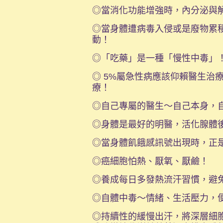
◎當消化功能增強時，內分泌與
◎當身體遭病毒入侵或是廢物累
動！
◎「吃藥」是一種「慢性中毒」
◎ 5%屬急性病應該仰賴醫生治
療！
◎自己專屬的醫生～自己本身，
◎身體是最好的明醫，活化腺體
◎當身體飢餓感訊號出現時，正
◎癌細胞怕熱、厭氧、厭鹼！
◎養成每日多發熱流汗習慣，避
◎自體中毒～情緒、生活壓力，
◎持續性的緩慢出汗，將深層細