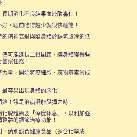
外！
，長期消化不良結果血液酸毒化！
不好，睡前吃得越少就很快睡飽！
時的精神衰退與陷身體於缺氧虛冷的低
，儘可能延長二餐間距，讓身體獲得些
行警察任務！
奇力量，開始將癌細胞、廢物毒素當成
，最容易出現身體的惡化！
開始！餓是治病潛能發揮之時！
消化腺體需要「深度休息」，以利加強
揮整體的調節治療功能！
則，請別誤食健康食品（多含化學成