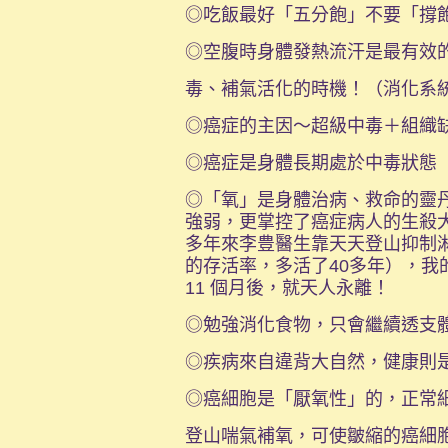
◎吃飯最好「五分飽」不要「撐
◎空腹時身體發熱流汗是最有效
毒、補氣活化的時機！（消化系
◎癌症的主因～超級中毒＋組織
◎癌症是身體長期處於中毒狀態
◎「氧」是身體治病、救命的靈
強弱，更掌控了癌症病人的生殺大
多年來李豊醫生靠天天登山抑制
的存活率，多活了40多年），我
11 個月後，就天人永離！
◎勉強消化食物，只會繼續透支
◎疾病來自違背大自然，健康則
◎癌細胞是「厭氧性」的，正常
登山喘氣補氧，可使皺縮的癌細