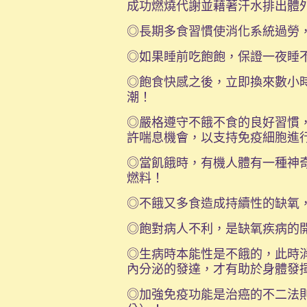
成功燃燒代謝並藉著汗水排出體
◎長期多食習慣使消化系統過勞
◎如果睡前吃飽飽，保證一夜睡
◎飽食快感之後，立即換來數小
潮！
◎嚴格遵守不餓不食的良好習慣
許喘息機會，以支持免疫細胞進
◎當飢餓時，有機人體有一種神
燃料！
◎不餓又多食造成持續性的缺氧
◎飽對病人不利，是缺氧疾病的
◎生病時本能性是不餓的，此時
內分泌的發達，才有助於身體發
◎加強免疫功能是治癌的不二法