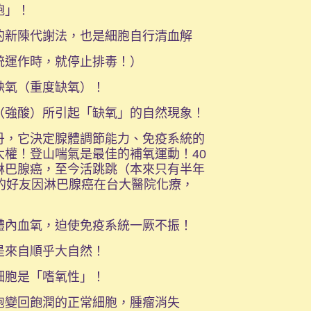
飽」！
的新陳代謝法，也是細胞自行清血解
統運作時，就停止排毒！）
缺氧（重度缺氧）！
（強酸）所引起「缺氧」的自然現象！
丹，它決定腺體調節能力、免疫系統的
權！登山喘氣是最佳的補氧運動！40
淋巴腺癌，至今活跳跳（本來只有半年
的好友因淋巴腺癌在台大醫院化療，
體內血氧，迫使免疫系統一厥不振！
是來自順乎大自然！
細胞是「嗜氧性」！
胞變回飽潤的正常細胞，腫瘤消失