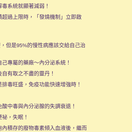
解毒系統就顯著減弱！
積超過上限時，「發燒機制」立即啟
！
療，但是95%的慢性病應該交給自己治
自己專屬的藥廠～內分泌系統！
後自有取之不盡的靈丹！
是排毒旺盛，免疫功能快速增強時！
免酸中毒與內分泌腺的失調衰退！
便祕，失眠！
胞內積存的廢物毒素傾入血液後，繼而