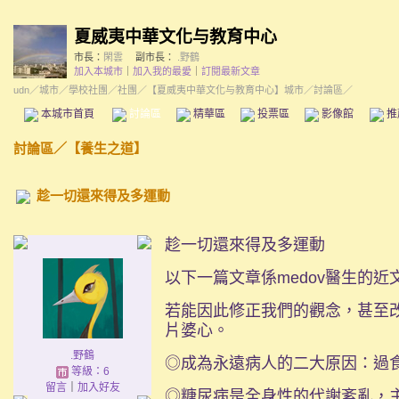
夏威夷中華文化与教育中心
市長：
閑雲
副市長：
.野鶴
加入本城市
｜
加入我的最愛
｜
訂閱最新文章
udn
／
城市
／
學校社團
／
社團
／
【夏威夷中華文化与教育中心】城市
／討論區／
本城市首頁
討論區
精華區
投票區
影像館
推
討論區
／
【養生之道】
趁一切還來得及多運動
趁一切還來得及多運動
以下一篇文章係medov醫生的
若能因此修正我們的觀念，甚至
片婆心。
.野鶴
◎成為永遠病人的二大原因：過
等級：6
留言
｜
加入好友
◎糖尿病是全身性的代謝紊亂，