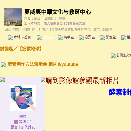
夏威夷中華文化与教育中心
市長：
閑雲
副市長：
.野鶴
加入本城市
｜
加入我的最愛
｜
訂閱最新文章
udn
／
城市
／
學校社團
／
社團
／
【夏威夷中華文化与教育中心】城市
／討論區／
本城市首頁
討論區
精華區
投票區
影像館
推
討論區
／
【拯救地球】
看回應文
酵素制作方法演示会 相片＆youtube
請到影像館參觀最新相片
酵素制
閑雲
等級：8
留言
｜
加入好友