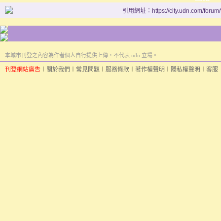
引用網址：https://city.udn.com/forum
本城市刊登之內容為作者個人自行提供上傳，不代表 udn 立場。
刊登網站廣告
︱
關於我們
︱
常見問題
︱
服務條款
︱
著作權聲明
︱
隱私權聲明
︱
客服