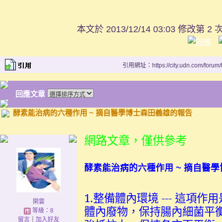
本文於
2013/12/14 03:03 修改第 2 
引用網址：https://city.udn.com/forum
回應文章
酵素能治病的六種作用 ~ 摘自醫學博士森田義雄的報告
網路文章，僅供參考
酵素能治病的六種作用
~
摘自醫學
1.整備體內環境 --- 這
閑雲
體內廢物，保持腸內細菌平
等級：8
留言
｜
加入好友