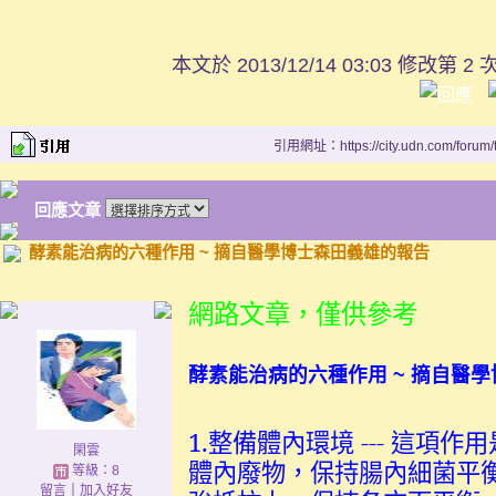
本文於
2013/12/14 03:03 修改第 2 
引用網址：https://city.udn.com/forum
回應文章
酵素能治病的六種作用 ~ 摘自醫學博士森田義雄的報告
網路文章，僅供參考
酵素能治病的六種作用
~
摘自醫學
1.整備體內環境 --- 這
閑雲
體內廢物，保持腸內細菌平
等級：8
留言
｜
加入好友