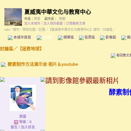
夏威夷中華文化与教育中心
市長：
閑雲
副市長：
.野鶴
加入本城市
｜
加入我的最愛
｜
訂閱最新文章
udn
／
城市
／
學校社團
／
社團
／
【夏威夷中華文化与教育中心】城市
／討論區／
本城市首頁
討論區
精華區
投票區
影像館
推
討論區
／
【拯救地球】
看回應文
酵素制作方法演示会 相片＆youtube
請到影像館參觀最新相片
酵素制
閑雲
等級：8
留言
｜
加入好友