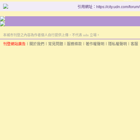
引用網址：https://city.udn.com/forum
本城市刊登之內容為作者個人自行提供上傳，不代表 udn 立場。
刊登網站廣告
︱
關於我們
︱
常見問題
︱
服務條款
︱
著作權聲明
︱
隱私權聲明
︱
客服