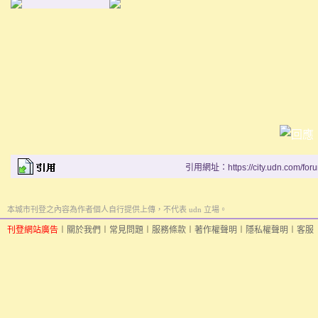
引用網址：https://city.udn.com/for
本城市刊登之內容為作者個人自行提供上傳，不代表 udn 立場。
刊登網站廣告
︱
關於我們
︱
常見問題
︱
服務條款
︱
著作權聲明
︱
隱私權聲明
︱
客服