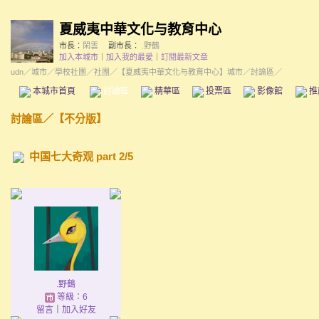
夏威夷中華文化与教育中心
市長：
閑雲
副市長：
.野鶴
加入本城市
｜
加入我的最愛
｜
訂閱最新文章
udn
／
城市
／
學校社團
／
社團
／
【夏威夷中華文化与教育中心】城市
／討論區／
本城市首頁
討論區
精華區
投票區
影像館
推
討論區
／
【不分版】
中国七大奇观 part 2/5
.野鶴
等級：6
留言
｜
加入好友