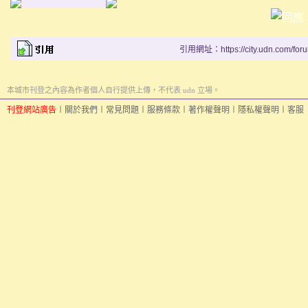
引用網址：https://city.udn.com/for
本城市刊登之內容為作者個人自行提供上傳，不代表 udn 立場。
刊登網站廣告
︱
關於我們
︱
常見問題
︱
服務條款
︱
著作權聲明
︱
隱私權聲明
︱
客服