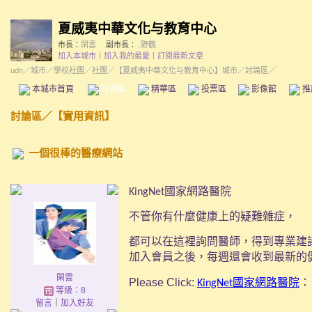
夏威夷中華文化与教育中心
市長：
閑雲
副市長：
.野鶴
加入本城市
｜
加入我的最愛
｜
訂閱最新文章
udn
／
城市
／
學校社團
／
社團
／
【夏威夷中華文化与教育中心】城市
／討論區／
本城市首頁
討論區
精華區
投票區
影像館
推
討論區
／
【實用資訊】
一個很棒的醫療網站
國家網路醫院
KingNet
不管你有什麼健康上的疑難雜症，
都可以在這裡詢問醫師，
得到專業建
加入會員之後，每週還會收到最新的
閑雲
Please Click:
國家網路醫院
：
KingNet
等級：8
留言
｜
加入好友